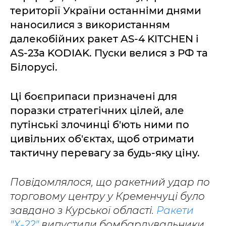
території України останніми днями
наносилися з використанням
далекобійних ракет AS-4 KITCHEN і
AS-23a KODIAK. Пуски велися з РФ та
Білорусі.
Ці боєприпаси призначені для
поразки стратегічних цілей, але
путінські злочинці б'ють ними по
цивільних об'єктах, щоб отримати
тактичну перевагу за будь-яку ціну.
Повідомлялося, що ракетний удар по
торговому центру у Кременчуці було
завдано з Курської області.
Ракети
"Х-22"
випустили бомбардувальники