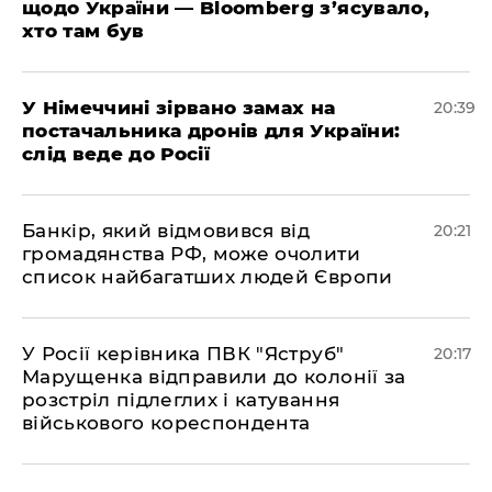
щодо України — Bloomberg з’ясувало,
хто там був
​У Німеччині зірвано замах на
20:39
постачальника дронів для України:
слід веде до Росії
​Банкір, який відмовився від
20:21
громадянства РФ, може очолити
список найбагатших людей Європи
​У Росії керівника ПВК "Яструб"
20:17
Марущенка відправили до колонії за
розстріл підлеглих і катування
військового кореспондента