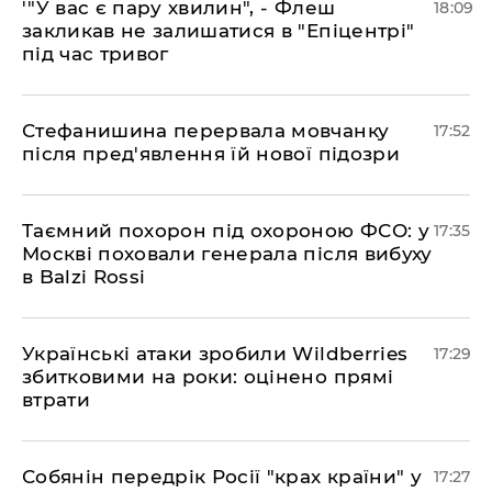
​'"У вас є пару хвилин", - Флеш
18:09
закликав не залишатися в "Епіцентрі"
під час тривог
​Стефанишина перервала мовчанку
17:52
після пред'явлення їй нової підозри
​Таємний похорон під охороною ФСО: у
17:35
Москві поховали генерала після вибуху
в Balzi Rossi
​Українські атаки зробили Wildberries
17:29
збитковими на роки: оцінено прямі
втрати
​Собянін передрік Росії "крах країни" у
17:27