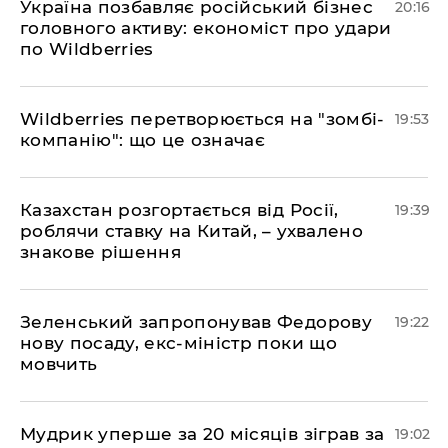
​Україна позбавляє російський бізнес
20:16
головного активу: економіст про удари
по Wildberries
​Wildberries перетворюється на "зомбі-
19:53
компанію": що це означає
​Казахстан розгортається від Росії,
19:39
роблячи ставку на Китай, – ухвалено
знакове рішення
​Зеленський запропонував Федорову
19:22
нову посаду, екс-міністр поки що
мовчить
​Мудрик уперше за 20 місяців зіграв за
19:02