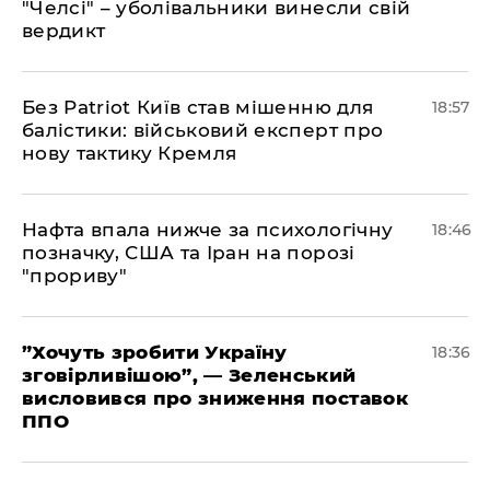
"Челсі" – уболівальники винесли свій
вердикт
​Без Patriot Київ став мішенню для
18:57
балістики: військовий експерт про
нову тактику Кремля
​Нафта впала нижче за психологічну
18:46
позначку, США та Іран на порозі
"прориву"
​”Хочуть зробити Україну
18:36
зговірливішою”, — Зеленський
висловився про зниження поставок
ППО