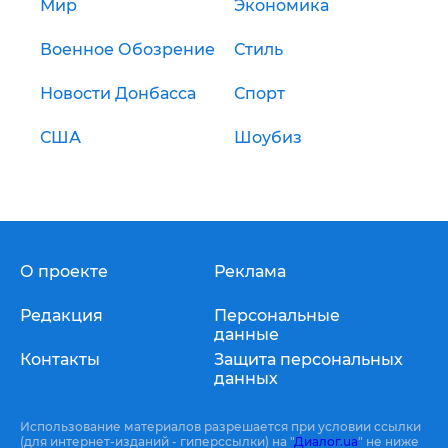
Мир
Экономика
Военное Обозрение
Стиль
Новости Донбасса
Спорт
США
Шоубиз
О проекте
Реклама
Редакция
Персональные
данные
Контакты
Защита персональных
данных
Использование материалов разрешается при условии ссылки
(для интернет-изданий - гиперссылки) на "
Диалог.ua
" не ниже