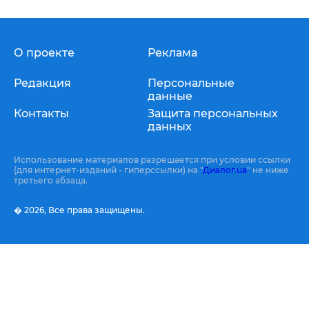
О проекте
Реклама
Редакция
Персональные
данные
Контакты
Защита персональных
данных
Использование материалов разрешается при условии ссылки
(для интернет-изданий - гиперссылки) на "
Диалог.ua
" не ниже
третьего абзаца.
� 2026,
Все права защищены.