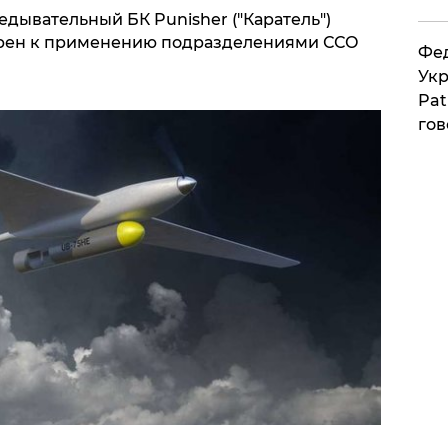
дывательный БК Punisher ("Каратель")
рен к применению подразделениями ССО
Фед
Укр
Pat
гов