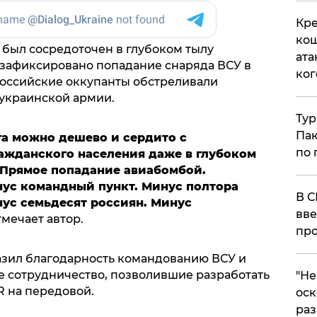
Кре
кош
 был сосредоточен в глубоком тылу
ата
 зафиксировано попадание снаряда ВСУ в
ког
оссийские оккупанты обстреливали
украинской армии.
Тур
Пак
га можно дешево и сердито с
по 
жданского населения даже в глубоком
. Прямое попадание авиабомбой.
нус командный пункт. Минус полтора
В С
нус семьдесят россиян. Минус
вве
отмечает автор.
про
азил благодарность командованию ВСУ и
е сотрудничество, позволившие разработать
​"Н
 на передовой.
оск
раз