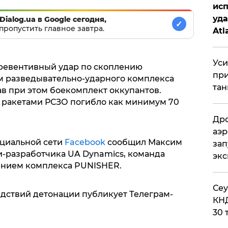
исп
уда
Dialog.ua в Google сегодня,
✓
пропустить главное завтра.
Atl
би
Уси
ревентивный удар по скоплению
при
м разведывательно-ударного комплекса
тан
ав при этом боекомплект оккупантов.
 ракетами РСЗО погибло как минимум 70
Дро
аэр
оциальной сети
Facebook
сообщил Максим
зап
-разработчика UA Dynamics, команда
эк
ением комплекса PUNISHER.
​Се
дствий детонации публикует Телеграм-
КНД
30 