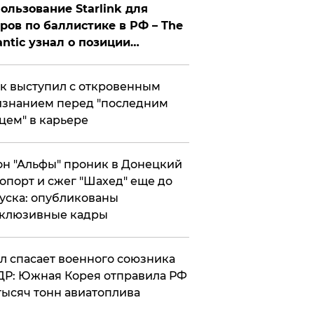
ользование Starlink для
ров по баллистике в РФ – The
antic узнал о позиции
знесмена
к выступил с откровенным
знанием перед "последним
цем" в карьере
н "Альфы" проник в Донецкий
опорт и сжег "Шахед" еще до
уска: опубликованы
склюзивные кадры
ул спасает военного союзника
Р: Южная Корея отправила РФ
тысяч тонн авиатоплива