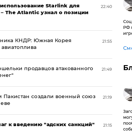
использование Starlink для
22:40
– The Atlantic узнал о позиции
Соц
РФ 
игр
юзника КНДР: Южная Корея
21:55
н авиатоплива
См
Б
кошельки продавцов атакованного
21:49
енег"
 и Пакистан создали военный союз
21:19
неве
Заг
мог
поо
аг к введению "адских санкций"
21:15
соб