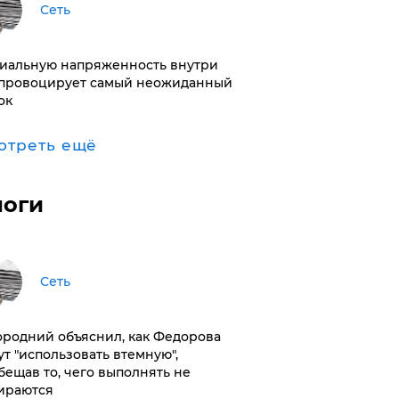
Сеть
иальную напряженность внутри
провоцирует самый неожиданный
ок
отреть ещё
логи
Сеть
ородний объяснил, как Федорова
ут "использовать втемную",
бещав то, чего выполнять не
ираются