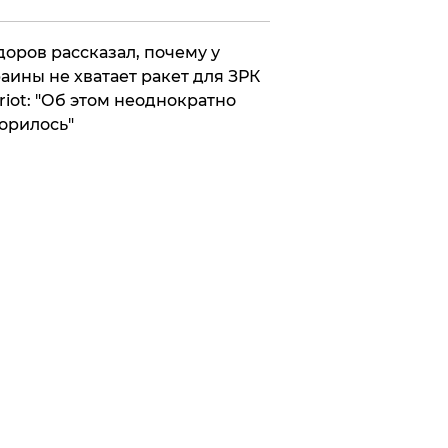
оров рассказал, почему у
аины не хватает ракет для ЗРК
riot: "Об этом неоднократно
орилось"