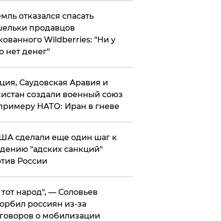
мль отказался спасать
ельки продавцов
кованного Wildberries: "Ни у
о нет денег"
ция, Саудовская Аравия и
истан создали военный союз
примеру НАТО: Иран в гневе
ША сделали еще один шаг к
дению "адских санкций"
тив России
е тот народ", — Соловьев
орбил россиян из-за
говоров о мобилизации