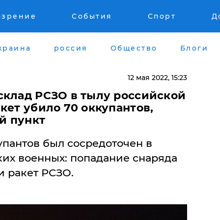
озрение
События
Спорт
Д
краина
россия
Общество
Блоги
12 мая 2022, 15:23
склад РСЗО в тылу российской
кет убило 70 оккупантов,
й пункт
упантов был сосредоточен в
ких военных: попадание снаряда
 ракет РСЗО.