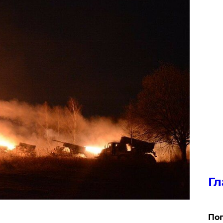
Гл
Поп