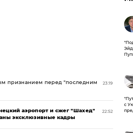
​"По
Эйд
Пут
ным признанием перед "последним
23:19
"Пу
с У
нецкий аэропорт и сжег "Шахед"
пре
22:52
ваны эксклюзивные кадры