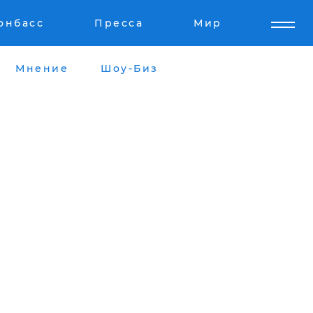
онбасс
Пресса
Мир
Мнение
Шоу-Биз