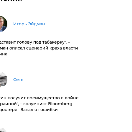
Игорь Эйдман
дставит голову под табакерку", –
ман описал сценарий краха власти
ина
Сеть
тин получит преимущество в войне
краиной", – колумнист Bloomberg
достерег Запад от ошибки