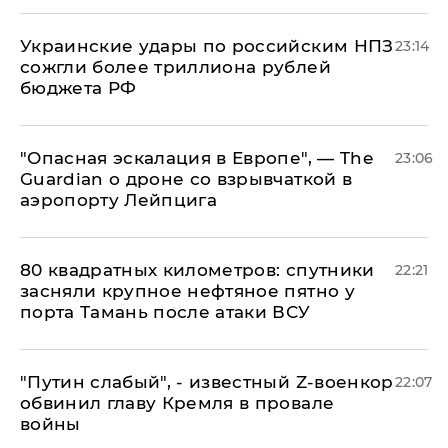
Украинские удары по российским НПЗ
23:14
сожгли более триллиона рублей
бюджета РФ
"Опасная эскалация в Европе", — The
23:06
Guardian о дроне со взрывчаткой в
аэропорту Лейпцига
80 квадратных километров: спутники
22:21
засняли крупное нефтяное пятно у
порта Тамань после атаки ВСУ
​"Путин слабый", - известный Z-военкор
22:07
обвинил главу Кремля в провале
войны