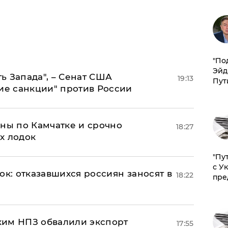
​"По
Эйд
ь Запада", – Сенат США
19:13
Пут
кие санкции" против России
ины по Камчатке и срочно
18:27
х лодок
"Пу
с У
ок: отказавшихся россиян заносят в
18:22
пре
ким НПЗ обвалили экспорт
17:55