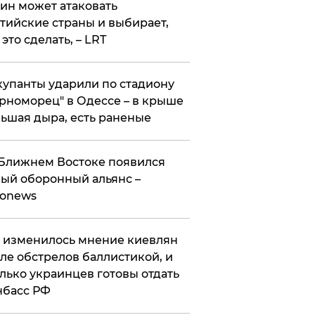
ин может атаковать
тийские страны и выбирает,
 это сделать, – LRT
упанты ударили по стадиону
рноморец" в Одессе – в крыше
ьшая дыра, есть раненые
Ближнем Востоке появился
ый оборонный альянс –
ronews
 изменилось мнение киевлян
ле обстрелов баллистикой, и
лько украинцев готовы отдать
нбасс РФ