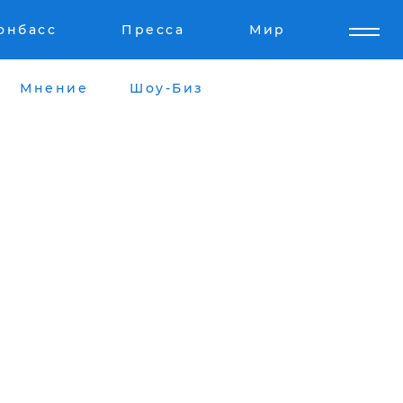
онбасс
Пресса
Мир
Мнение
Шоу-Биз