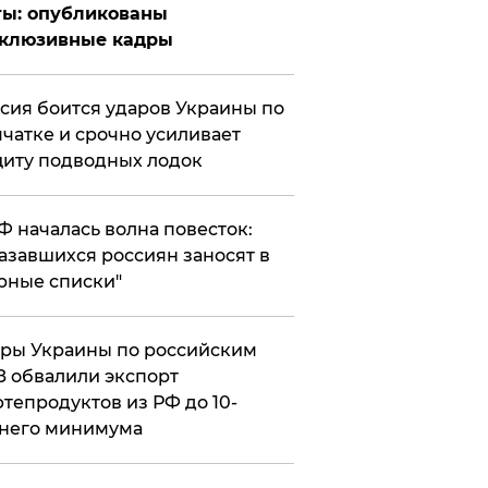
ты: опубликованы
склюзивные кадры
сия боится ударов Украины по
чатке и срочно усиливает
иту подводных лодок
РФ началась волна повесток:
азавшихся россиян заносят в
рные списки"
ры Украины по российским
 обвалили экспорт
тепродуктов из РФ до 10-
него минимума