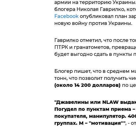
армии на территорию Украины.
блогера Николая Гаврилко, ко
Facebook
опубликовал план зар
новую войну против Украины.
Гаврилко отметил, что после то
ПТРК и гранатометов, превра
будет выгодно сдать в пункты 
Блогер пишет, что в среднем м
тонн, что позволит получить ч
(около 14 200 долларов
)
по це
"Джавелины или NLAW выдают
Погудел по пунктам приема – 
покупателя, манипулятор. 40
группах. М – "мотивация""
, - 