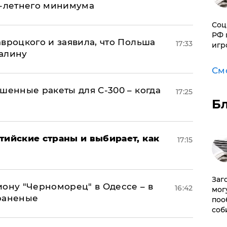
0-летнего минимума
Соц
РФ 
авроцкого и заявила, что Польша
17:33
игр
алину
См
шенные ракеты для С-300 – когда
17:25
Б
тийские страны и выбирает, как
17:15
Заг
иону "Черноморец" в Одессе – в
16:42
мог
раненые
поо
соб