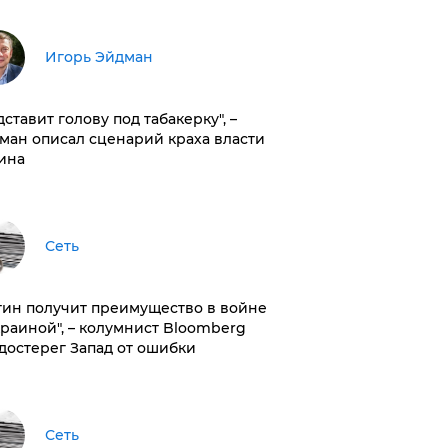
Игорь Эйдман
дставит голову под табакерку", –
ман описал сценарий краха власти
ина
Сеть
тин получит преимущество в войне
краиной", – колумнист Bloomberg
достерег Запад от ошибки
Сеть