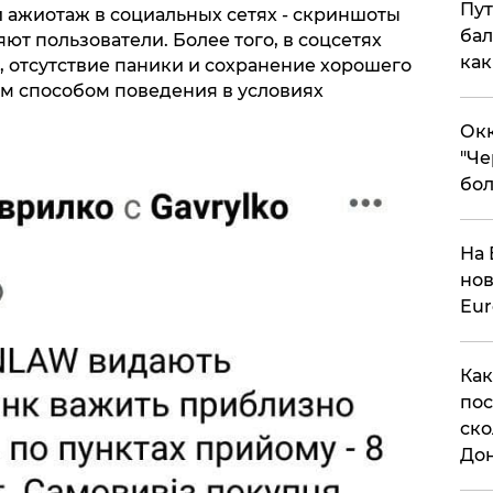
Пут
ажиотаж в социальных сетях - скриншоты
бал
ют пользователи. Более того, в соцсетях
как
, отсутствие паники и сохранение хорошего
м способом поведения в условиях
Окк
"Че
бол
На 
нов
Eu
Как
пос
ско
До