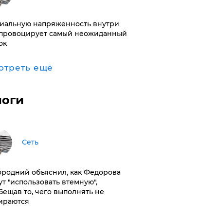
иальную напряженность внутри
провоцирует самый неожиданный
ок
отреть ещё
логи
Сеть
ородний объяснил, как Федорова
ут "использовать втемную",
бещав то, чего выполнять не
ираются