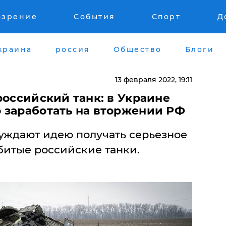
озрение
События
Спорт
Д
краина
россия
Общество
Блоги
13 февраля 2022, 19:11
российский танк: в Украине
 заработать на вторжении РФ
суждают идею получать серьезное
битые российские танки.