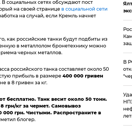
 В социальных сетях обсуждают пост
Ял
торый на своей странице
в социальной сети
эк
аботка на случай, если Кремль начнет
Рос
Кам
го, как российские танки будут подбиты из
защ
щенную в металлолом бронетехнику можно
приема черных металлов.
​В 
отк
асса российского танка составляет около 50
истую прибыль в размере
400 000 гривен
"че
не в 8 гривен за кг.
Уда
 бесплатно. Танк весит около 50 тонн.
НПЗ
8 грн/кг за чермет. Самовывоз
неф
0 000 грн. Чистыми. Распространите в
лет
отметил блогер.