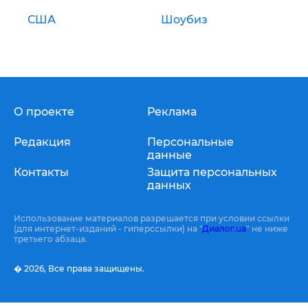
США
Шоубиз
О проекте
Реклама
Редакция
Персональные
данные
Контакты
Защита персональных
данных
Использование материалов разрешается при условии ссылки
(для интернет-изданий - гиперссылки) на "
Диалог.ua
" не ниже
третьего абзаца.
� 2026,
Все права защищены.