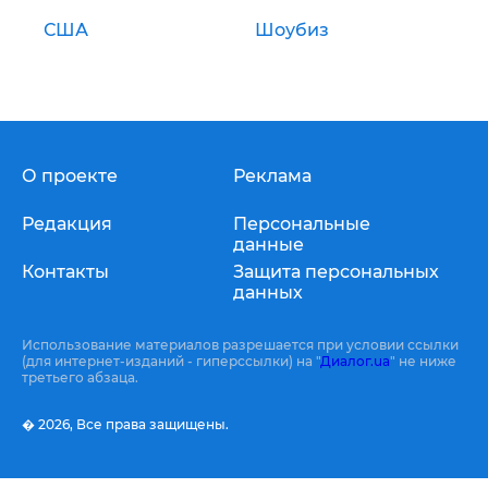
США
Шоубиз
О проекте
Реклама
Редакция
Персональные
данные
Контакты
Защита персональных
данных
Использование материалов разрешается при условии ссылки
(для интернет-изданий - гиперссылки) на "
Диалог.ua
" не ниже
третьего абзаца.
� 2026,
Все права защищены.