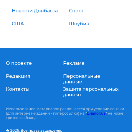
Новости Донбасса
Спорт
США
Шоубиз
О проекте
Реклама
Редакция
Персональные
данные
Контакты
Защита персональных
данных
Использование материалов разрешается при условии ссылки
(для интернет-изданий - гиперссылки) на "
Диалог.ua
" не ниже
третьего абзаца.
� 2026,
Все права защищены.