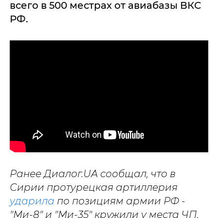
всего в 500 местрах от авиабазы ВКС
РФ.
Ранее Диалог.UA сообщал, что в
Сирии протурецкая артиллерия
ударила
по позициям армии РФ -
"Ми-8" и "Ми-35" кружили у места ЧП.