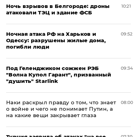
​Ночь взрывов в Белгороде: дроны
10:21
атаковали ТЭЦ и здание ФСБ
​Ночная атака РФ на Харьков и
09:52
Одессу: разрушены жилые дома,
погибли люди
Под Геленджиком сожжен РЭБ
09:34
"Волна Купол Гарант", призванный
"душить" Starlink
Наки раскрыл правду о том, что знает
08:00
о войне и чего не понимает Путин, а
на какие вещи закрывает глаза
Турция заявила об атаках "на все
07:30