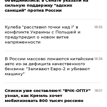
объединились: в Сенате указали на
сильную поддержку "адских
санкций" против России
Кулеба "расставил точки над і" в
18:55
конфликте Украины с Польшей и
предупредил о новом витке
напряженности
В России массово ломаются китайские
18:36
авто из-за дефицита качественного
бензина: "Заливают Евро-2 и убивают
машину"
Списки уже составляют: "ВЧК-ОГПУ"
18:01
узнал, как Кремль хочет
мобилизовать 800 тысяч россиян