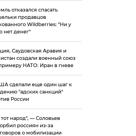
мль отказался спасать
ельки продавцов
кованного Wildberries: "Ни у
о нет денег"
ция, Саудовская Аравия и
истан создали военный союз
примеру НАТО: Иран в гневе
ША сделали еще один шаг к
дению "адских санкций"
тив России
е тот народ", — Соловьев
орбил россиян из-за
говоров о мобилизации