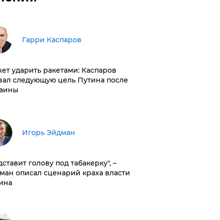
Гарри Каспаров
ет ударить ракетами: Каспаров
вал следующую цель Путина после
аины
Игорь Эйдман
дставит голову под табакерку", –
ман описал сценарий краха власти
ина