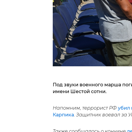
Под звуки военного марша по
имени Шестой сотни.
Напомним, террорист РФ
убил 
Карпика
. Защитник воевал за У
Также сообщалось о кончине
л