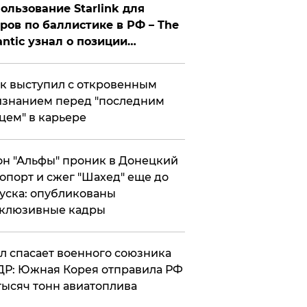
ользование Starlink для
ров по баллистике в РФ – The
antic узнал о позиции
знесмена
к выступил с откровенным
знанием перед "последним
цем" в карьере
н "Альфы" проник в Донецкий
опорт и сжег "Шахед" еще до
уска: опубликованы
склюзивные кадры
ул спасает военного союзника
Р: Южная Корея отправила РФ
тысяч тонн авиатоплива