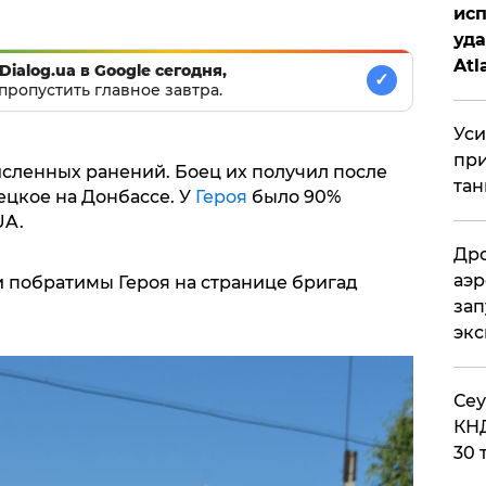
исп
уда
Atl
Dialog.ua в Google сегодня,
✓
пропустить главное завтра.
би
Уси
при
сленных ранений. Боец их получил после
тан
цкое на Донбассе. У
Героя
было 90%
UA.
Дро
аэр
 побратимы Героя на странице бригад
зап
эк
​Се
КНД
30 