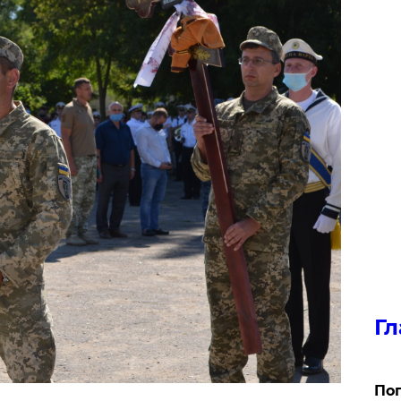
Гл
Поп