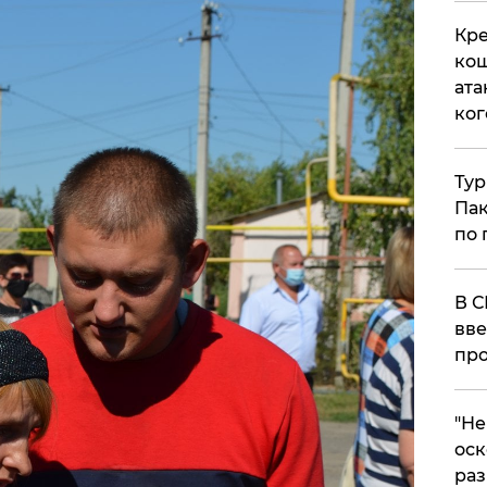
Кре
кош
ата
ког
Тур
Пак
по 
В С
вве
про
​"Н
оск
раз