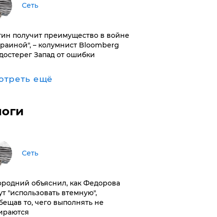
Сеть
тин получит преимущество в войне
краиной", – колумнист Bloomberg
достерег Запад от ошибки
отреть ещё
логи
Сеть
ородний объяснил, как Федорова
ут "использовать втемную",
бещав то, чего выполнять не
ираются