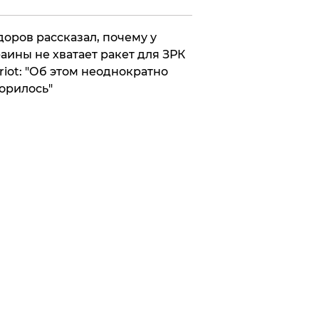
оров рассказал, почему у
аины не хватает ракет для ЗРК
riot: "Об этом неоднократно
орилось"