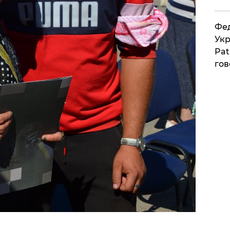
Фед
Укр
Pat
гов