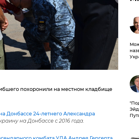
Мож
наз
Укр
гибшего похоронили на местном кладбище
​"По
Эйд
на Донбассе 24-летнего Александра
Пут
краину на Донбассе с 2016 года.
егендарного комбата УДА Андрея Гергерта
,