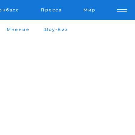
онбасс
Пресса
Мир
Мнение
Шоу-Биз