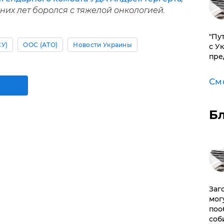
их лет боролся с тяжелой онкологией.
"Пу
СУ)
ООС (АТО)
Новости Украины
с У
пре
См
Б
Заг
мог
поо
соб