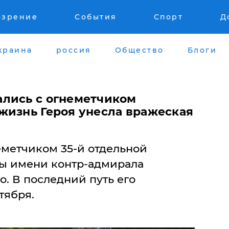
озрение
События
Спорт
Д
краина
россия
Общество
Блоги
лись с огнеметчиком
жизнь Героя унесла вражеская
еметчиком 35-й отдельной
ы имени контр-адмирала
. В последний путь его
тября.