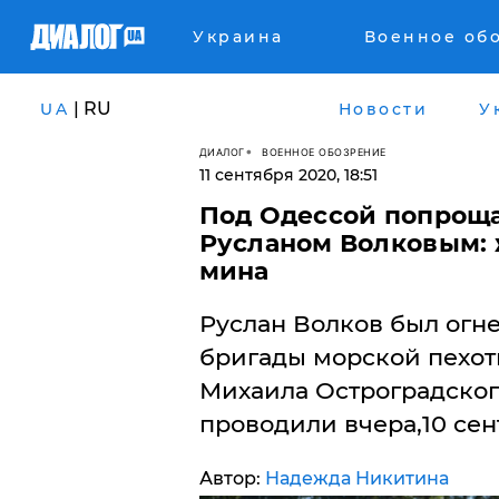
Украина
Военное об
| RU
UA
Новости
У
ДИАЛОГ
ВОЕННОЕ ОБОЗРЕНИЕ
11 сентября 2020, 18:51
Под Одессой попроща
Русланом Волковым: 
мина
Руслан Волков был огн
бригады морской пехот
Михаила Остроградского
проводили вчера,10 сен
Автор:
Надежда Никитина