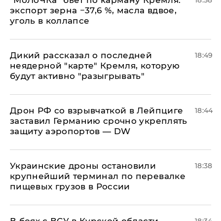
​"МоЛоЧКа" бьет по карману Кремля:
18:58
экспорт зерна −37,6 %, масла вдвое,
уголь в коллапсе
Дикий рассказал о последней
18:49
неядерной "карте" Кремля, которую
будут активно "разыгрывать"
​Дрон РФ со взрывчаткой в Лейпциге
18:44
заставил Германию срочно укреплять
защиту аэропортов — DW
Украинские дроны остановили
18:38
крупнейший терминал по перевалке
пищевых грузов в России