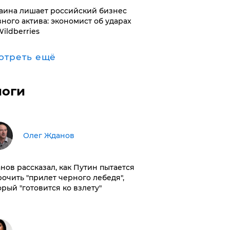
раина лишает российский бизнес
вного актива: экономист об ударах
Wildberries
отреть ещё
логи
Олег Жданов
нов рассказал, как Путин пытается
рочить "прилет черного лебедя",
орый "готовится ко взлету"