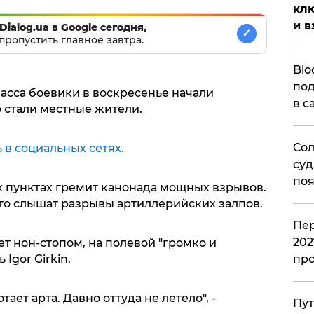
клю
и в
Dialog.ua в Google сегодня,
✓
пропустить главное завтра.
Blo
под
асса боевики в воскресенье начали
в с
 стали местные жители.
Сол
 в социальных сетях.
суд
поя
х пунктах гремит канонада мощных взрывов.
о слышат разрывы артиллерийских залпов.
Пер
202
дет нон-стопом, на полевой "громко и
Igor Girkin.
пр
ает арта. Давно оттуда не летело", -
Пут