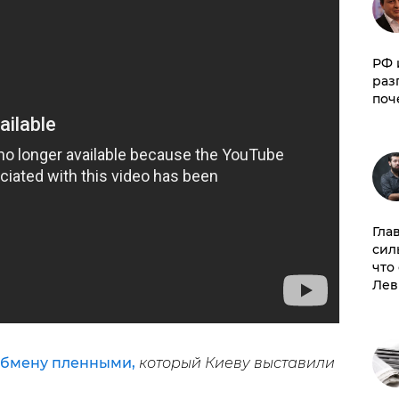
РФ 
раз
поч
Гла
сил
что
Лев
обмену пленными,
который Киеву выставили