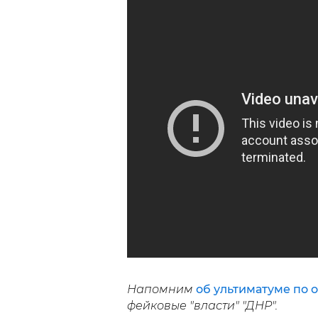
Напомним
об ультиматуме по 
фейковые "власти" "ДНР".