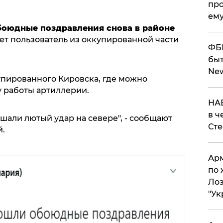
про
ему
обоюдные поздравления снова в районе
ет пользователь из оккупированной части
ФБР
быт
Ne
упированного Кировска, где можно
 работы артиллерии.
НАБ
в ч
ышали лютый удар на севере", - сообщают
Ст
й.
Арм
по 
Лоз
"Ук