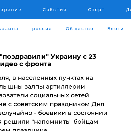
озрение
События
Спорт
Д
краина
россия
Общество
Блоги
"поздравили" Украину с 23
видео с фронта
аля, в населенных пунктах на
слышны залпы артиллерии
зователи социальных сетей
ние с советским праздником Дня
случайно - боевики в состоянии
я решили "напомнить" бойцам
оем празднике.