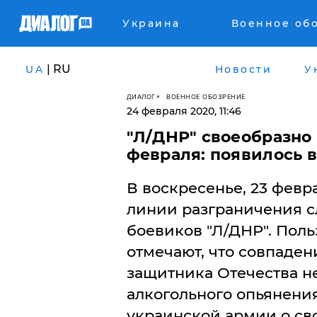
Украина
Военное об
| RU
UA
Новости
У
ДИАЛОГ
ВОЕННОЕ ОБОЗРЕНИЕ
24 февраля 2020, 11:46
"Л/ДНР" своеобразно 
февраля: появилось 
​В воскресенье, 23 февр
линии разграничения 
боевиков "Л/ДНР". Поль
отмечают, что совпаде
защитника Отечества не
алкогольного опьянени
украинской армии о св