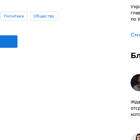
​Ук
гла
Политика
Общество
по 
См
Б
Жда
отс
кот