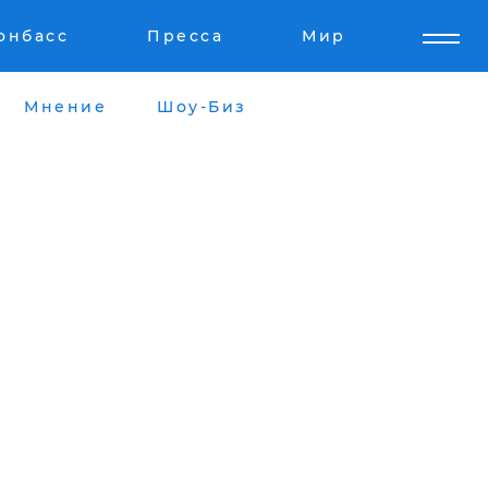
онбасс
Пресса
Мир
Мнение
Шоу-Биз