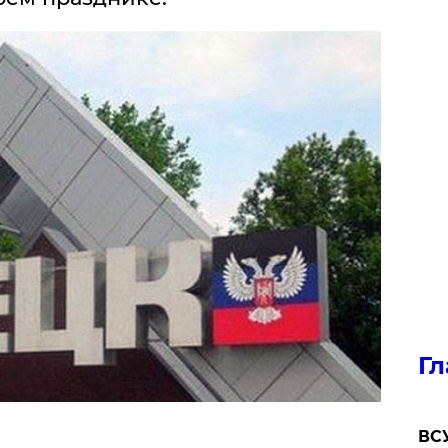
Гл
ВСУ