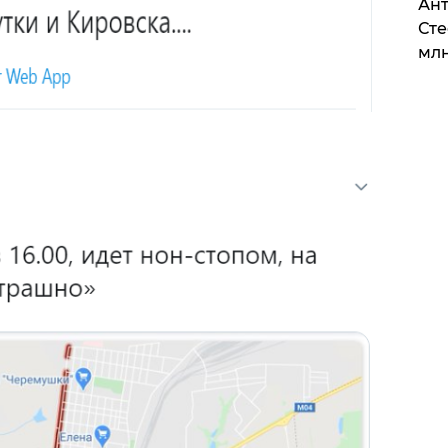
Ант
Сте
млн