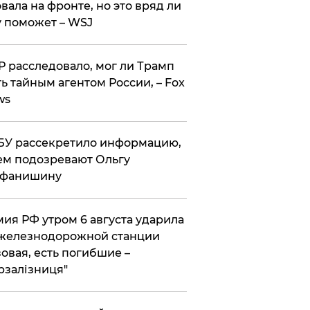
вала на фронте, но это вряд ли
 поможет – WSJ
 расследовало, мог ли Трамп
ь тайным агентом России, – Fox
ws
У рассекретило информацию,
ем подозревают Ольгу
ефанишину
ия РФ утром 6 августа ударила
железнодорожной станции
овая, есть погибшие –
рзалізниця"