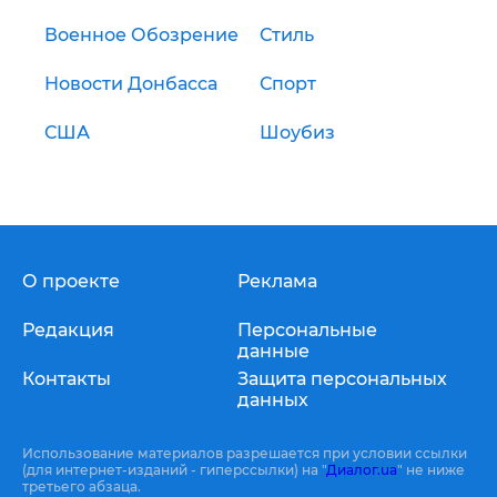
Военное Обозрение
Стиль
Новости Донбасса
Спорт
США
Шоубиз
О проекте
Реклама
Редакция
Персональные
данные
Контакты
Защита персональных
данных
Использование материалов разрешается при условии ссылки
(для интернет-изданий - гиперссылки) на "
Диалог.ua
" не ниже
третьего абзаца.