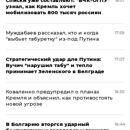
Списки уже составляют: "ВЧК-ОГПУ"
18:01
узнал, как Кремль хочет
мобилизовать 800 тысяч россиян
Муждабаев рассказал, кто и когда
17:59
"выбьет табуретку" из-под Путина
Стратегический удар для Путина:
17:07
Вучич "нарушил табу" и тепло
принимает Зеленского в Белграде
Коваленко предупредил о планах
16:55
Кремля и объяснил, как противостоять
новой угрозе
В Болгарию вторгся ударный
16:44