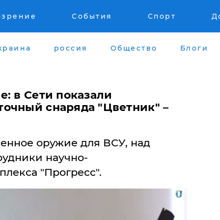
озрение
События
Спорт
Д
краина
россия
Общество
Блоги
: в Сети показали
очный снаряда "Цветник" –
енное оружие для ВСУ, над
рудники научно-
лекса "Прогресс".