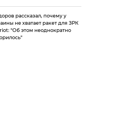
оров рассказал, почему у
аины не хватает ракет для ЗРК
riot: "Об этом неоднократно
орилось"