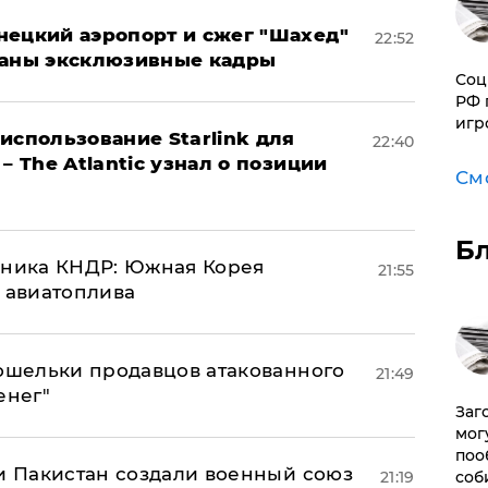
нецкий аэропорт и сжег "Шахед"
22:52
ваны эксклюзивные кадры
Соц
РФ 
игр
использование Starlink для
22:40
– The Atlantic узнал о позиции
См
Б
юзника КНДР: Южная Корея
21:55
н авиатоплива
кошельки продавцов атакованного
21:49
енег"
Заг
мог
поо
 и Пакистан создали военный союз
соб
21:19