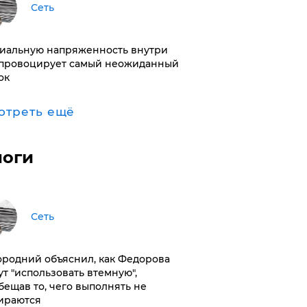
Сеть
иальную напряженность внутри
провоцирует самый неожиданный
ок
отреть ещё
логи
Сеть
ородний объяснил, как Федорова
ут "использовать втемную",
бещав то, чего выполнять не
ираются