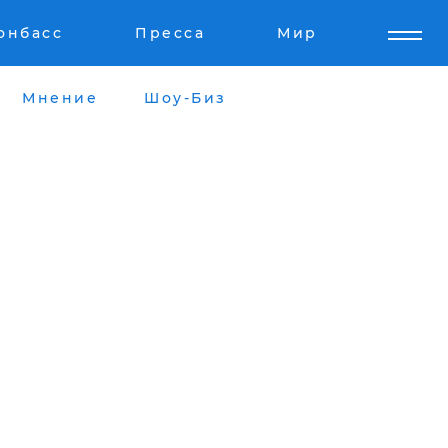
онбасс
Пресса
Мир
Мнение
Шоу-Биз