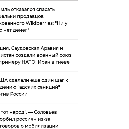
мль отказался спасать
ельки продавцов
кованного Wildberries: "Ни у
о нет денег"
ция, Саудовская Аравия и
истан создали военный союз
примеру НАТО: Иран в гневе
ША сделали еще один шаг к
дению "адских санкций"
тив России
е тот народ", — Соловьев
орбил россиян из-за
говоров о мобилизации