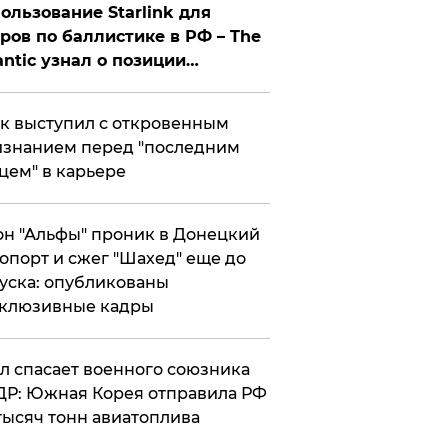
ользование Starlink для
ров по баллистике в РФ – The
antic узнал о позиции
знесмена
к выступил с откровенным
знанием перед "последним
цем" в карьере
н "Альфы" проник в Донецкий
опорт и сжег "Шахед" еще до
уска: опубликованы
склюзивные кадры
ул спасает военного союзника
Р: Южная Корея отправила РФ
тысяч тонн авиатоплива