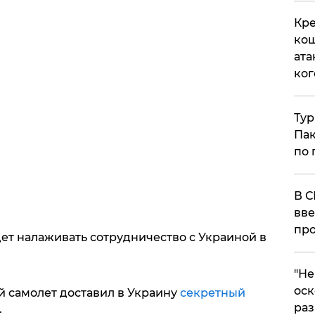
Кре
кош
ата
ког
Тур
Пак
по 
В С
вве
про
ет налаживать сотрудничество с Украиной в
​"Н
оск
й самолет доставил в Украину
секретный
раз
.