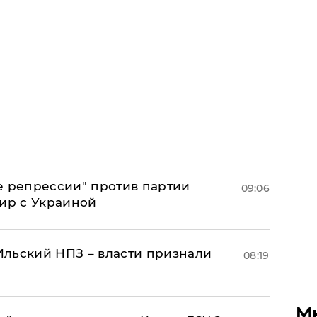
е репрессии" против партии
09:06
мир с Украиной
льский НПЗ – власти признали
08:19
М