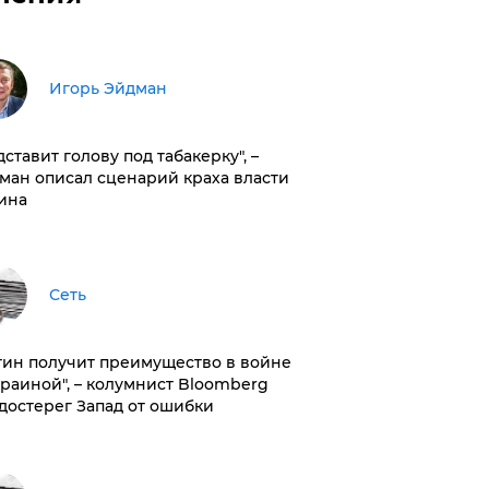
Игорь Эйдман
дставит голову под табакерку", –
ман описал сценарий краха власти
ина
Сеть
тин получит преимущество в войне
краиной", – колумнист Bloomberg
достерег Запад от ошибки