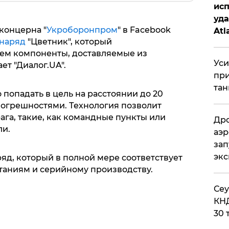
исп
уда
концерна "
Укроборонпром
" в Facebook
Atl
наряд
"Цветник", который
би
ем компоненты, доставляемые из
Уси
т "Диалог.UA".
при
тан
попадать в цель на расстоянии до 20
огрешностями. Технология позволит
га, такие, как командные пункты или
Дро
ли.
аэр
зап
эк
ряд, который в полной мере соответствует
ытаниям и серийному производству.
​Се
КНД
30 