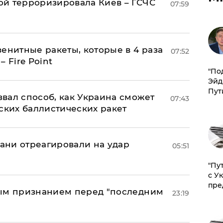
й терроризировала Киев – ГСЧС
07:59
енитные ракеты, которые в 4 раза
07:52
 Fire Point
​"По
Эйд
Пут
вал способ, как Украина сможет
07:43
ских баллистических ракет
рани отреагировали на удар
05:51
"Пу
с У
пре
ным признанием перед "последним
23:19