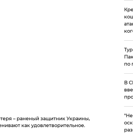
Кре
кош
ата
ког
Тур
Пак
по 
В С
вве
про
​"Н
отеря – раненый защитник Украины,
оск
енивают как удовлетворительное.
раз