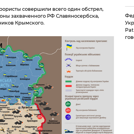
ористы совершили всего один обстрел,
Фед
оны захваченного РФ Славяносербска,
ников Крымского.
Укр
Pat
гов