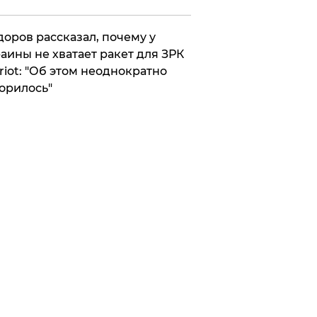
оров рассказал, почему у
аины не хватает ракет для ЗРК
riot: "Об этом неоднократно
орилось"