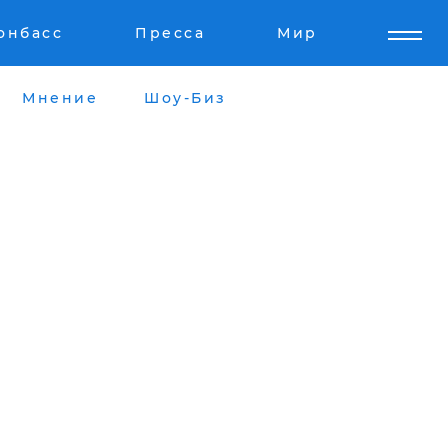
онбасс
Пресса
Мир
Мнение
Шоу-Биз