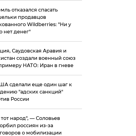
мль отказался спасать
ельки продавцов
кованного Wildberries: "Ни у
о нет денег"
ция, Саудовская Аравия и
истан создали военный союз
примеру НАТО: Иран в гневе
ША сделали еще один шаг к
дению "адских санкций"
тив России
е тот народ", — Соловьев
орбил россиян из-за
говоров о мобилизации