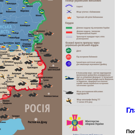
Гл
Поп