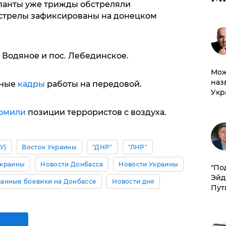
упанты уже трижды обстреляли
бстрелы зафиксированы на донецком
 Водяное и пос. Лебединское.
Мож
наз
щные
кадры
работы на передовой.
Укр
омили
позиции террористов с воздуха.
У)
Восток Украины
"ДНР"
"ЛНР"
Украины
Новости Донбасса
Новости Украины
​"По
Эйд
анные боевики на Донбассе
Новости дня
Пут