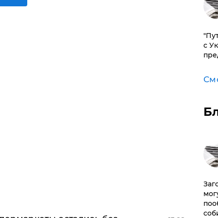
"Пу
с У
пре
См
Б
Заг
мог
поо
соб