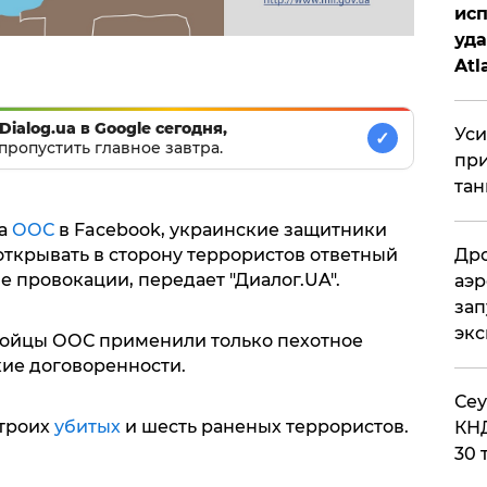
исп
уда
Atl
би
Dialog.ua в Google сегодня,
Уси
✓
пропустить главное завтра.
при
тан
ба
ООС
в Facebook, украинские защитники
Дро
открывать в сторону террористов ответный
е провокации, передает "Диалог.UA".
аэр
зап
эк
бойцы ООС применили только пехотное
ие договоренности.
​Се
троих
убитых
и шесть раненых террористов.
КНД
30 