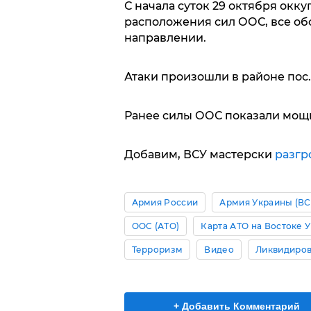
С начала суток 29 октября окк
расположения сил ООС, все о
направлении.
Атаки произошли в районе пос.
Ранее силы ООС показали мо
Добавим, ВСУ мастерски
разгр
Армия России
Армия Украины (ВС
ООС (АТО)
Карта АТО на Востоке 
Терроризм
Видео
Ликвидиров
+ Добавить Комментарий