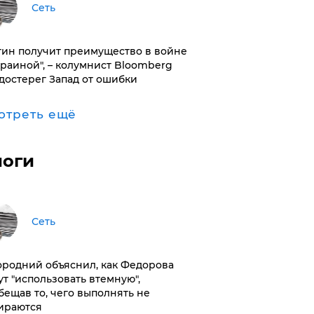
Сеть
тин получит преимущество в войне
краиной", – колумнист Bloomberg
достерег Запад от ошибки
отреть ещё
логи
Сеть
ородний объяснил, как Федорова
ут "использовать втемную",
бещав то, чего выполнять не
ираются