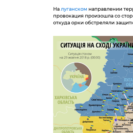
На
луганском
направлении терр
провокация произошла со стор
откуда орки обстреляли защит