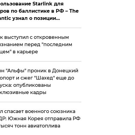
ользование Starlink для
ров по баллистике в РФ – The
antic узнал о позиции
знесмена
к выступил с откровенным
знанием перед "последним
цем" в карьере
н "Альфы" проник в Донецкий
опорт и сжег "Шахед" еще до
уска: опубликованы
склюзивные кадры
ул спасает военного союзника
Р: Южная Корея отправила РФ
тысяч тонн авиатоплива