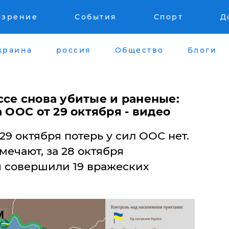
озрение
События
Спорт
Д
краина
россия
Общество
Блоги
ссе снова убитые и раненые:
 ООС от 29 октября - видео
29 октября потерь у сил ООС нет.
ечают, за 28 октября
 совершили 19 вражеских