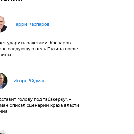
Гарри Каспаров
ет ударить ракетами: Каспаров
вал следующую цель Путина после
аины
Игорь Эйдман
дставит голову под табакерку", –
ман описал сценарий краха власти
ина