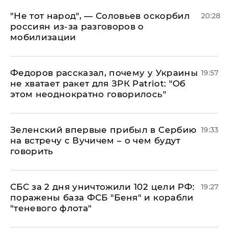
​"Не тот народ", — Соловьев оскорбил
20:28
россиян из-за разговоров о
мобилизации
Федоров рассказал, почему у Украины
19:57
не хватает ракет для ЗРК Patriot: "Об
этом неоднократно говорилось"
Зеленский впервые прибыл в Сербию
19:33
на встречу с Вучичем – о чем будут
говорить
СБС за 2 дня уничтожили 102 цели РФ:
19:27
поражены база ФСБ "Беня" и корабли
"теневого флота"