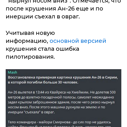
“нырнул носом вниз”. Отмечается, что
после крушения Ан-26 еще и по
инерции съехал в овраг.
Учитывая новую
информацию,
основной версией
крушения стала ошибка
пилотирования.