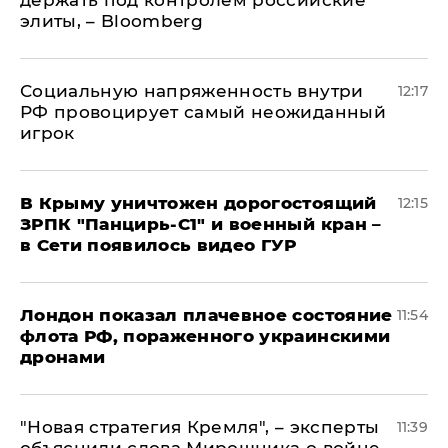
элиты, – Bloomberg
Социальную напряженность внутри
12:17
РФ провоцирует самый неожиданный
игрок
В Крыму уничтожен дорогостоящий
12:15
ЗРПК "Панцирь-С1" и военный кран –
в Сети появилось видео ГУР
Лондон показал плачевное состояние
11:54
флота РФ, пораженного украинскими
дронами
"Новая стратегия Кремля", – эксперты
11:39
объяснили слова Мирошника о войне