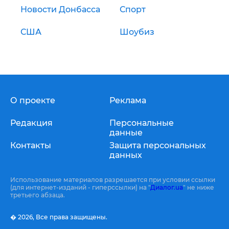
Новости Донбасса
Спорт
США
Шоубиз
О проекте
Реклама
Редакция
Персональные
данные
Контакты
Защита персональных
данных
Использование материалов разрешается при условии ссылки
(для интернет-изданий - гиперссылки) на "
Диалог.ua
" не ниже
третьего абзаца.
� 2026,
Все права защищены.