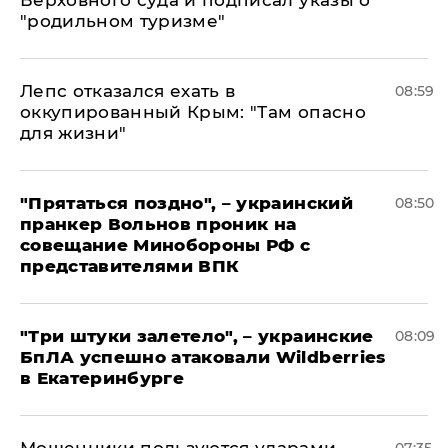
"родильном туризме"
Лепс отказался ехать в
08:59
оккупированный Крым: "Там опасно
для жизни"
"Прятаться поздно", – украинский
08:50
пранкер Вольнов проник на
совещание Минобороны РФ с
представителями ВПК
"Три штуки залетело", – украинские
08:09
БпЛА успешно атаковали Wildberries
в Екатеринбурге
Мошенники пользуются ударами
07:35