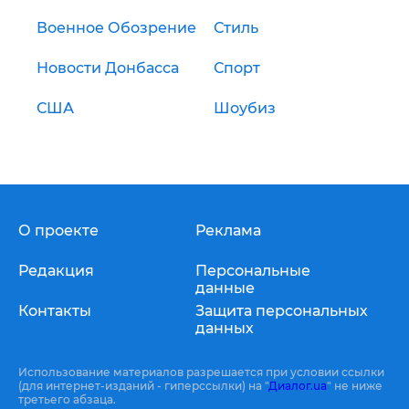
Военное Обозрение
Стиль
Новости Донбасса
Спорт
США
Шоубиз
О проекте
Реклама
Редакция
Персональные
данные
Контакты
Защита персональных
данных
Использование материалов разрешается при условии ссылки
(для интернет-изданий - гиперссылки) на "
Диалог.ua
" не ниже
третьего абзаца.