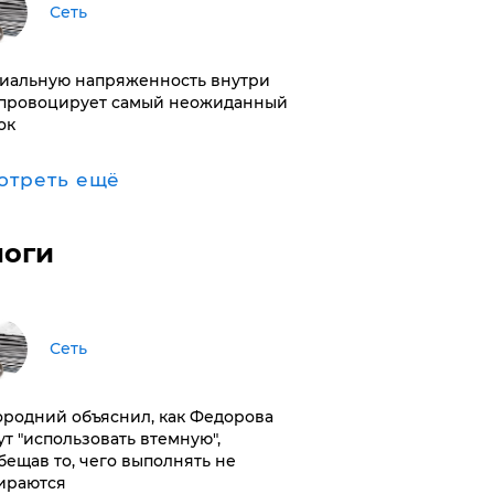
Сеть
иальную напряженность внутри
провоцирует самый неожиданный
ок
отреть ещё
логи
Сеть
ородний объяснил, как Федорова
ут "использовать втемную",
бещав то, чего выполнять не
ираются