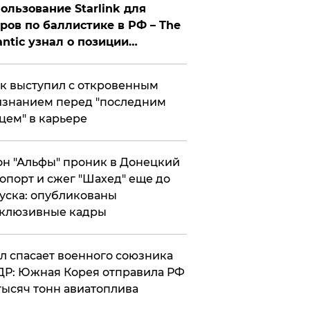
ользование Starlink для
ров по баллистике в РФ – The
antic узнал о позиции
знесмена
к выступил с откровенным
знанием перед "последним
цем" в карьере
н "Альфы" проник в Донецкий
опорт и сжег "Шахед" еще до
уска: опубликованы
склюзивные кадры
ул спасает военного союзника
Р: Южная Корея отправила РФ
тысяч тонн авиатоплива