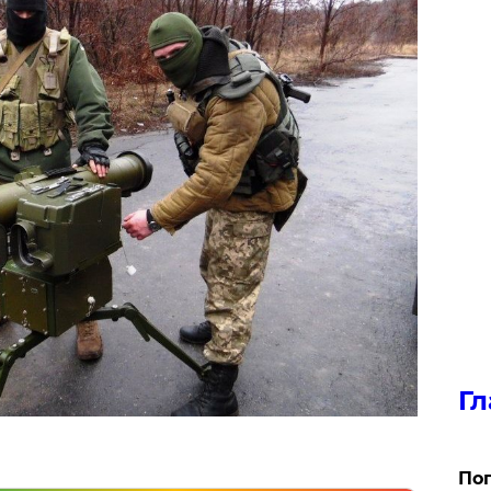
Гл
Поп