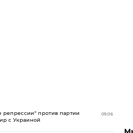
е репрессии" против партии
09:06
мир с Украиной
М