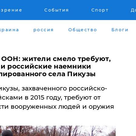
озрение
События
Спорт
Д
краина
россия
Общество
Блоги
 ООН: жители смело требуют,
 и российские наемники
упированного села Пикузы
кузы, захваченного российско-
ками в 2015 году, требуют от
сти вооруженных людей и оружия