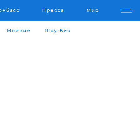
онбасс
Пресса
Мир
Мнение
Шоу-Биз