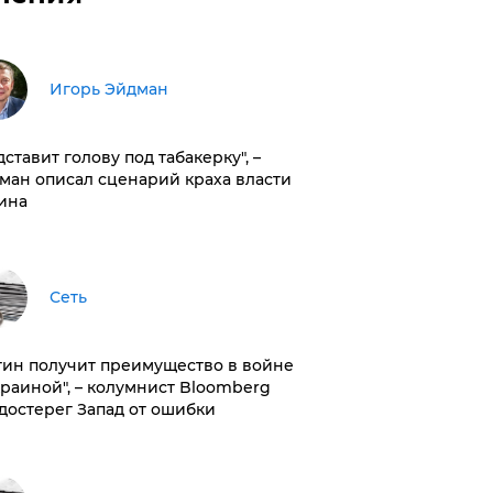
Игорь Эйдман
дставит голову под табакерку", –
ман описал сценарий краха власти
ина
Сеть
тин получит преимущество в войне
краиной", – колумнист Bloomberg
достерег Запад от ошибки