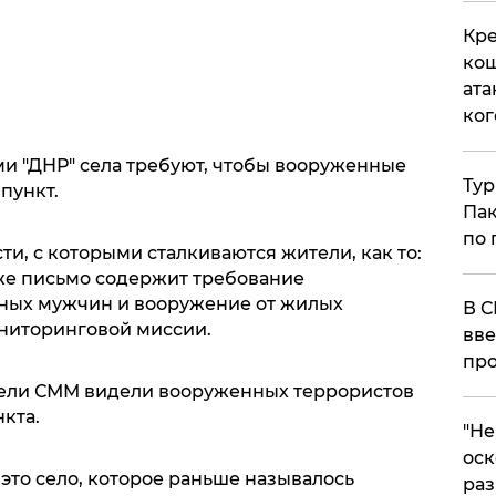
Кре
кош
ата
ког
и "ДНР" села требуют, чтобы вооруженные
Тур
пункт.
Пак
по 
ти, с которыми сталкиваются жители, как то:
кже письмо содержит требование
ных мужчин и вооружение от жилых
В С
ониторинговой миссии.
вве
про
тели СММ видели вооруженных террористов
кта.
​"Н
оск
а это село, которое раньше называлось
раз