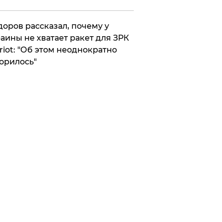
оров рассказал, почему у
аины не хватает ракет для ЗРК
riot: "Об этом неоднократно
орилось"