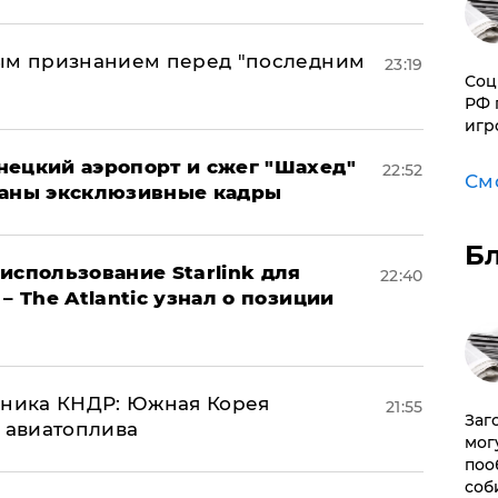
ным признанием перед "последним
23:19
Соц
РФ 
игр
нецкий аэропорт и сжег "Шахед"
22:52
См
ваны эксклюзивные кадры
Б
использование Starlink для
22:40
– The Atlantic узнал о позиции
юзника КНДР: Южная Корея
21:55
Заг
н авиатоплива
мог
поо
соб