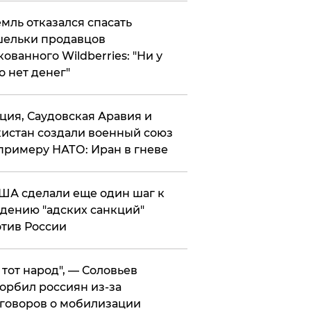
мль отказался спасать
ельки продавцов
кованного Wildberries: "Ни у
о нет денег"
ция, Саудовская Аравия и
истан создали военный союз
примеру НАТО: Иран в гневе
ША сделали еще один шаг к
дению "адских санкций"
тив России
е тот народ", — Соловьев
орбил россиян из-за
говоров о мобилизации