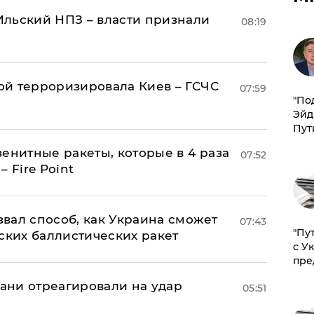
льский НПЗ – власти признали
08:19
й терроризировала Киев – ГСЧС
07:59
​"По
Эйд
Пут
енитные ракеты, которые в 4 раза
07:52
 Fire Point
вал способ, как Украина сможет
07:43
"Пу
ских баллистических ракет
с У
пре
рани отреагировали на удар
05:51