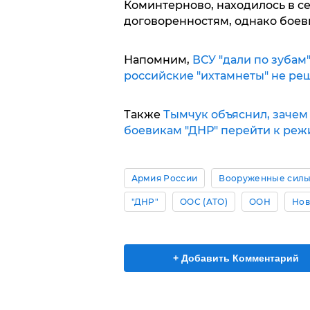
Коминтерново, находилось в с
договоренностям, однако боеви
Напомним,
ВСУ "дали по зубам
российские "ихтамнеты" не ре
Также
Тымчук объяснил, зачем
боевикам "ДНР" перейти к реж
Армия России
Вооруженные силы
"ДНР"
ООС (АТО)
ООН
Нов
+ Добавить Комментарий