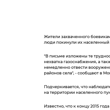
Жители захваченного боевикам
люди покинули их населенный 
"В письме изложены те труднос
нехватка газоснабжения, а та
немедленно отвести вооружен
районов села", - сообщают в М
Подчеркивается, что наблюда
на территории населенного пун
Известно, что к концу 2015 год