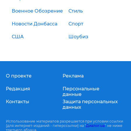
Военное Обозрение
Стиль
Новости Донбасса
Спорт
США
Шоубиз
О проекте
Реклама
Редакция
Персональные
данные
Контакты
Защита персональных
данных
Использование материалов разрешается при условии ссылки
(для интернет-изданий - гиперссылки) на "
Диалог.ua
" не ниже
третьего абзаца.