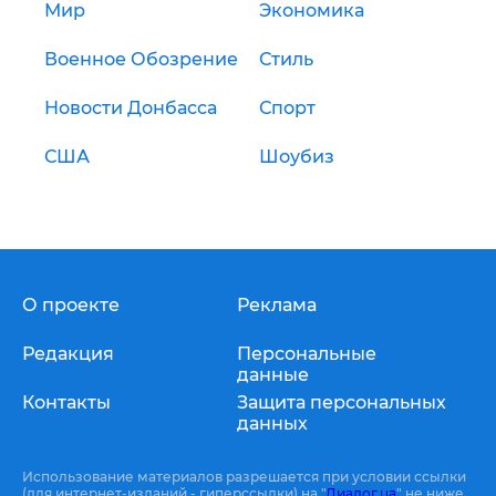
Мир
Экономика
Военное Обозрение
Стиль
Новости Донбасса
Спорт
США
Шоубиз
О проекте
Реклама
Редакция
Персональные
данные
Контакты
Защита персональных
данных
Использование материалов разрешается при условии ссылки
(для интернет-изданий - гиперссылки) на "
Диалог.ua
" не ниже