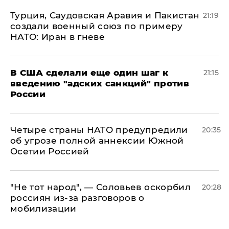
Турция, Саудовская Аравия и Пакистан
21:19
создали военный союз по примеру
НАТО: Иран в гневе
В США сделали еще один шаг к
21:15
введению "адских санкций" против
России
Четыре страны НАТО предупредили
20:35
об угрозе полной аннексии Южной
Осетии Россией
​"Не тот народ", — Соловьев оскорбил
20:28
россиян из-за разговоров о
мобилизации