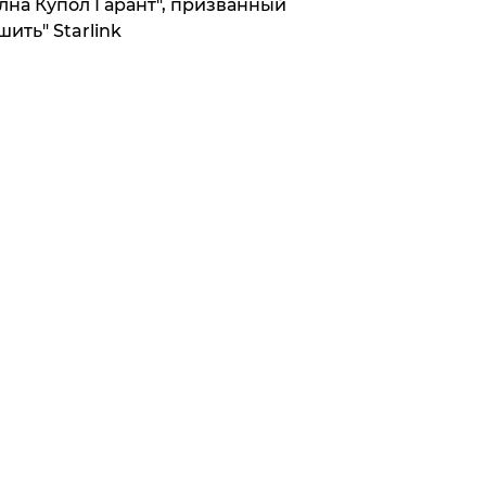
лна Купол Гарант", призванный
шить" Starlink