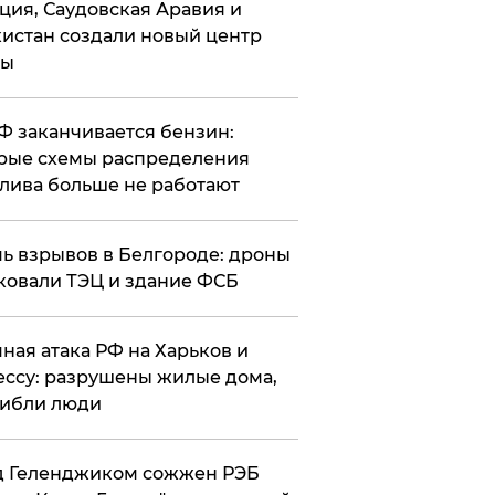
ция, Саудовская Аравия и
истан создали новый центр
лы
РФ заканчивается бензин:
рые схемы распределения
лива больше не работают
чь взрывов в Белгороде: дроны
ковали ТЭЦ и здание ФСБ
чная атака РФ на Харьков и
ссу: разрушены жилые дома,
ибли люди
д Геленджиком сожжен РЭБ