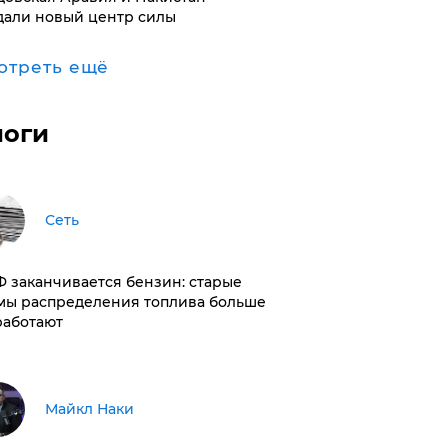
дали новый центр силы
отреть ещё
логи
Сеть
РФ заканчивается бензин: старые
мы распределения топлива больше
работают
Майкл Наки