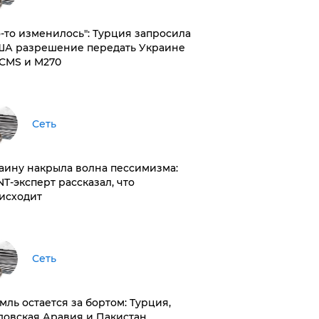
то-то изменилось": Турция запросила
ША разрешение передать Украине
CMS и M270
Сеть
раину накрыла волна пессимизма:
NT-эксперт рассказал, что
исходит
Сеть
емль остается за бортом: Турция,
довская Аравия и Пакистан