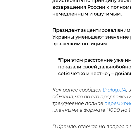
действовать по принципу зерка
возвращения России к полнома
немедленным и ощутимым.
Президент акцентировал внима
Украины уменьшают значение р
вражеским позициям.
"При этом расстояние уже им
показали своей дальнобойнос
себя чётко и честно", – доба
Как ранее сообщал
Dialog.UA
,
объявил, что по его предложен
трехдневное полное
перемири
пленными в формате "1000 на 1
В Кремле, отвечая на вопрос о