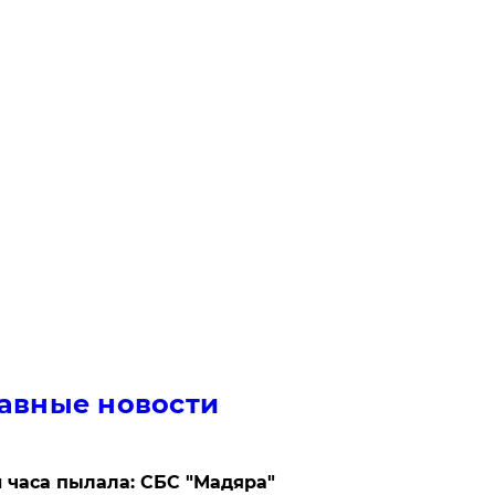
авные новости
 часа пылала: СБС "Мадяра"