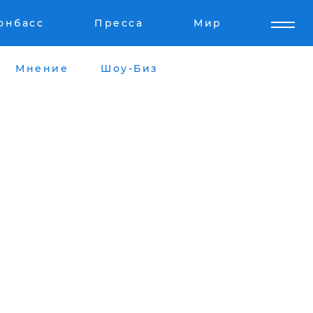
онбасс
Пресса
Мир
Мнение
Шоу-Биз