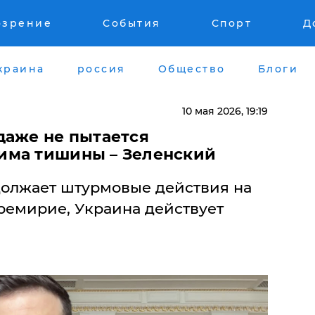
озрение
События
Спорт
Д
краина
россия
Общество
Блоги
10 мая 2026, 19:19
даже не пытается
има тишины – Зеленский
олжает штурмовые действия на
ремирие, Украина действует