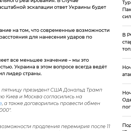
льного реагирования. В случае
Тур
сштабной эскалации ответ Украины будет
Пак
си
ние на том, что современные возможности
​В 
асстояния для нанесения ударов по
ста
топ
еет все меньшее значение – мы это
тью. Украина в этом вопросе всегда ведёт
​Но
вил лидер страны.
ата
 в пятницу президент США Дональд Трамп
​Но
ию Киев и Москва согласились на
Оде
е
, а также договорились провести обмен
пог
000".
По
 возможности продления перемирия после 11