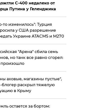
ожгли С-400 недалеко от
рца Путина у Геленджика
то-то изменилось": Турция
росила у США разрешение
едать Украине ATACMS и M270
ссийская "Арена" сбила семь
нов, но танк все равно сгорел:
 произошло
ены аховые, магазины пустые",
-блогер раскрыл тяжелую
уацию в Крыму
емль остается за бортом: