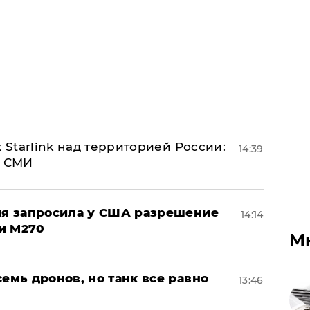
 Starlink над территорией России:
14:39
- СМИ
ция запросила у США разрешение
14:14
и M270
М
семь дронов, но танк все равно
13:46