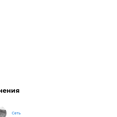
нения
Сеть