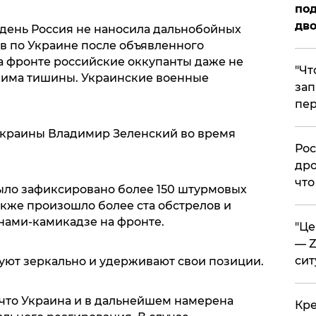
под
дво
день Россия не наносила дальнобойных
в по Украине после объявленного
а фронте российские оккупанты даже не
​"Ч
има тишины. Украинские военные
зап
пер
краины Владимир Зеленский во время
​Ро
дро
что
было зафиксировано более 150 штурмовых
также произошло более ста обстрелов и
онами-камикадзе на фронте.
​"Ц
— Z
сит
уют зеркально и удерживают свои позиции.
 что Украина и в дальнейшем намерена
​Кр