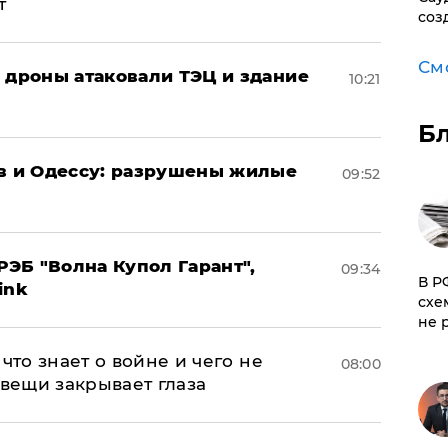
т
соз
См
: дроны атаковали ТЭЦ и здание
10:21
Б
ов и Одессу: разрушены жилые
09:52
ЭБ "Волна Купол Гарант",
09:34
​В 
ink
схе
не 
что знает о войне и чего не
08:00
 вещи закрывает глаза