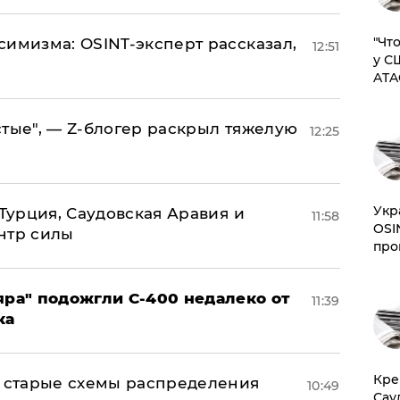
​"Ч
симизма: OSINT-эксперт рассказал,
12:51
у С
ATA
стые", — Z-блогер раскрыл тяжелую
12:25
​Ук
 Турция, Саудовская Аравия и
11:58
OSI
нтр силы
про
яра" подожгли С-400 недалеко от
11:39
ка
​Кр
н: старые схемы распределения
10:49
Сау