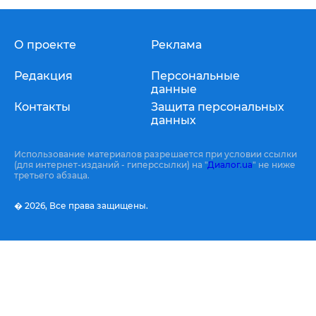
О проекте
Реклама
Редакция
Персональные
данные
Контакты
Защита персональных
данных
Использование материалов разрешается при условии ссылки
(для интернет-изданий - гиперссылки) на "
Диалог.ua
" не ниже
третьего абзаца.
� 2026,
Все права защищены.