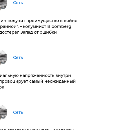
Сеть
тин получит преимущество в войне
краиной", – колумнист Bloomberg
достерег Запад от ошибки
Сеть
иальную напряженность внутри
провоцирует самый неожиданный
ок
Сеть