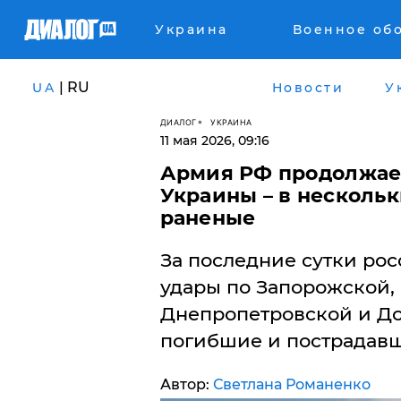
Украина
Военное об
| RU
UA
Новости
У
ДИАЛОГ
УКРАИНА
11 мая 2026, 09:16
Армия РФ продолжае
Украины – в нескольк
раненые
За последние сутки ро
удары по Запорожской,
Днепропетровской и До
погибшие и пострадавш
Автор:
Светлана Романенко