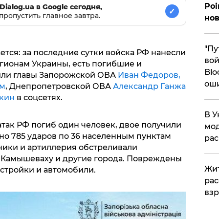
Poi
Dialog.ua в Google сегодня,
✓
пропустить главное завтра.
нов
"Пу
тся: за последние сутки войска РФ нанесли
вой
гионам Украины, есть погибшие и
Blo
или главы Запорожской ОВА
Иван Федоров,
ош
им
, Днепропетровской ОВА
Александр Ганжа
кин
в соцсетях.
В У
атак РФ погиб один человек, двое получили
мод
но 785 ударов по 36 населенным пунктам
ра
ники и артиллерия обстреливали
, Камышеваху и другие города. Повреждены
Жит
стройки и автомобили.
рас
вз