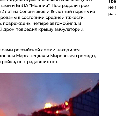
Тра
ами и БпЛА "Молния". Пострадали трое
не 
2 лет из Солончаков и 19-летний парень из
рак
ированы в состоянии средней тяжести.
, повреждены четыре автомобиля. В
й дрон повредил крышу амбулатории,
арами российской армии находился
кованы Марганецкая и Мировская громады,
тройка, пострадавших нет.