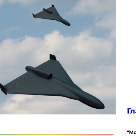
Гл
"Мо