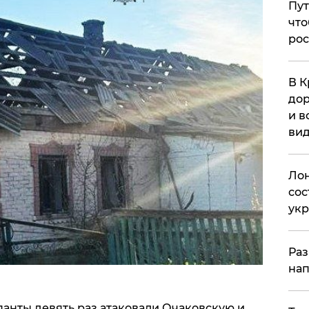
Пут
что
рос
В К
дор
и в
вид
Лон
сос
ук
Раз
нап
анты девять раз атаковали Очаковскую и