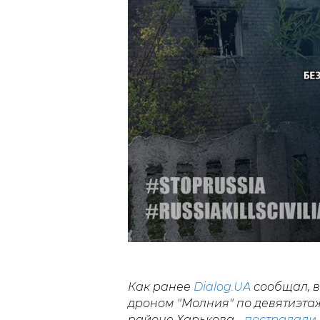
Как ранее
Dialog.UA
сообщал, 
дроном "Молния" по девятиэт
районе Харькова -
пострадали