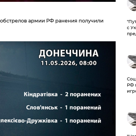
т обстрелов армии РФ ранения получили
"Пу
с У
пре
Соц
РФ 
игр