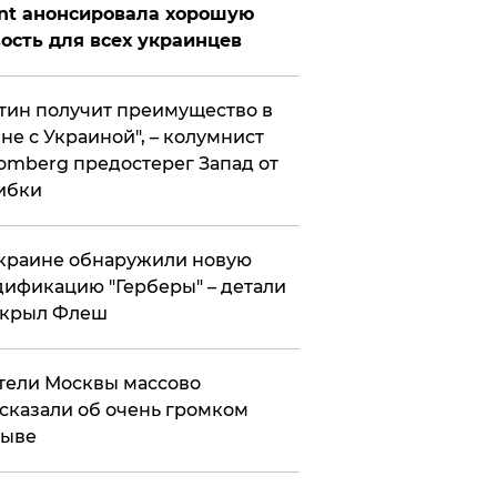
nt анонсировала хорошую
ость для всех украинцев
тин получит преимущество в
не с Украиной", – колумнист
omberg предостерег Запад от
ибки
краине обнаружили новую
ификацию "Герберы" – детали
скрыл Флеш
ели Москвы массово
сказали об очень громком
рыве