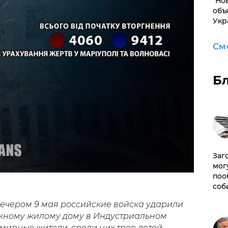
"Но
объ
Укр
См
Б
Заг
мог
поо
соб
вечером 9 мая российские войска ударили
ажному жилому дому в Индустриальном
мирные жители, среди них трое детей.