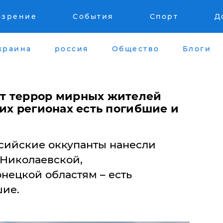
озрение
События
Спорт
Д
краина
россия
Общество
Блоги
т террор мирных жителей
их регионах есть погибшие и
ссийские оккупанты нанесли
 Николаевской,
нецкой областям – есть
ие.