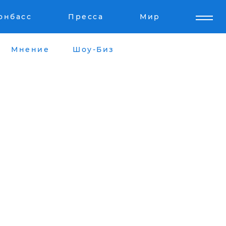
онбасс
Пресса
Мир
Мнение
Шоу-Биз