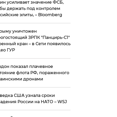
ин усиливает значение ФСБ,
бы держать под контролем
сийские элиты, – Bloomberg
рыму уничтожен
огостоящий ЗРПК "Панцирь-С1"
оенный кран – в Сети появилось
ео ГУР
дон показал плачевное
тояние флота РФ, пораженного
раинскими дронами
ведка США узнала сроки
адения России на НАТО – WSJ