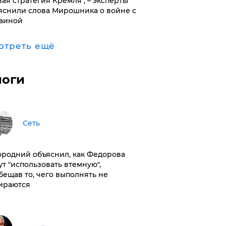
вая стратегия Кремля", – эксперты
яснили слова Мирошника о войне с
аиной
отреть ещё
логи
Сеть
ородний объяснил, как Федорова
ут "использовать втемную",
бещав то, чего выполнять не
ираются