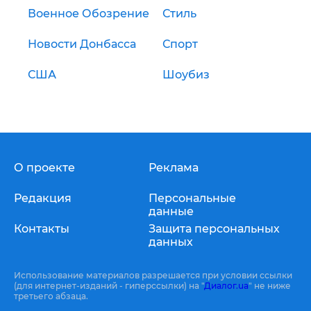
Военное Обозрение
Стиль
Новости Донбасса
Спорт
США
Шоубиз
О проекте
Реклама
Редакция
Персональные
данные
Контакты
Защита персональных
данных
Использование материалов разрешается при условии ссылки
(для интернет-изданий - гиперссылки) на "
Диалог.ua
" не ниже
третьего абзаца.