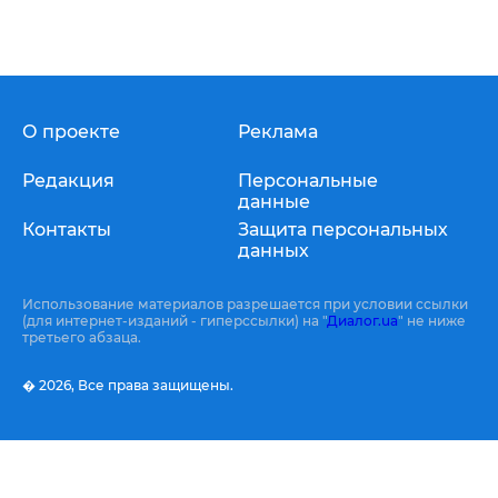
О проекте
Реклама
Редакция
Персональные
данные
Контакты
Защита персональных
данных
Использование материалов разрешается при условии ссылки
(для интернет-изданий - гиперссылки) на "
Диалог.ua
" не ниже
третьего абзаца.
� 2026,
Все права защищены.