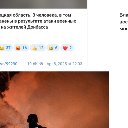
Вла
вос
мос