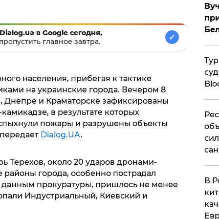
Вуч
при
Бе
Dialog.ua в Google сегодня,
✓
пропустить главное завтра.
Тур
суд
ного населения, прибегая к тактике
Blo
ками на украинские города. Вечером 8
ве, Днепре и Краматорске зафиксированы
камикадзе, в результате которых
Рес
вспыхнули пожары и разрушены объекты
объ
 передает
Dialog.UA
.
сил
сан
ь Терехов, около 20 ударов дронами-
 районы города, особенно пострадал
В Р
 данным прокуратуры, пришлось не менее
кит
попали Индустриальный, Киевский и
кач
Евр