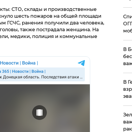
кты: СТО, склады и производственные
ыхнуло шесть пожаров на общей площади
Спи
ным ГСЧС, ранения получили два человека,
ОГП
 головы, также пострадала женщина. На
моб
тели, медики, полиция и коммунальные
В Б
бес
важ
В Г
взр
эва
Зел
важ
рак