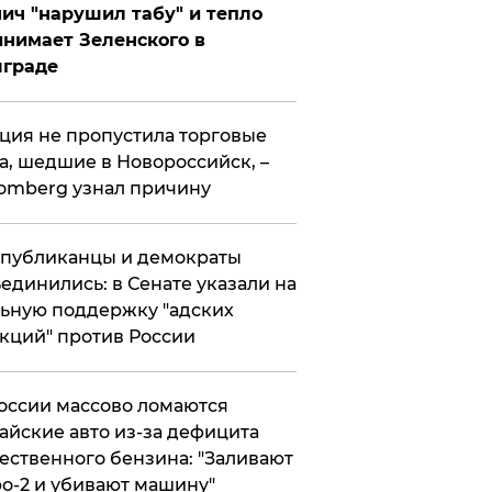
ич "нарушил табу" и тепло
нимает Зеленского в
лграде
ция не пропустила торговые
а, шедшие в Новороссийск, –
omberg узнал причину
публиканцы и демократы
единились: в Сенате указали на
ьную поддержку "адских
кций" против России
оссии массово ломаются
айские авто из-за дефицита
ественного бензина: "Заливают
о-2 и убивают машину"