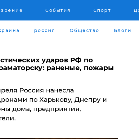
озрение
События
Спорт
Д
краина
россия
Общество
Блоги
стических ударов РФ по
Краматорску: раненые, пожары
преля Россия нанесла
ронами по Харькову, Днепру и
ны дома, предприятия,
ели.