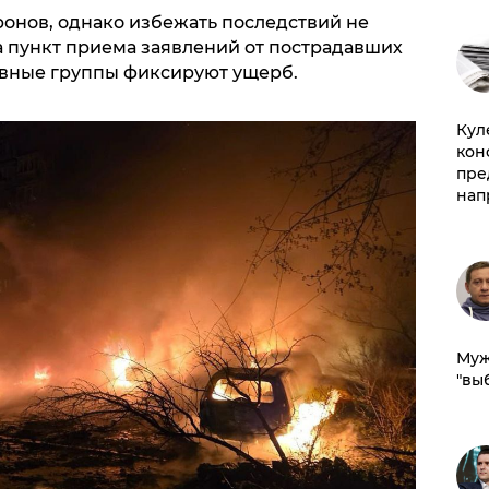
ронов, однако избежать последствий не
а пункт приема заявлений от пострадавших
ивные группы фиксируют ущерб.
Куле
кон
пре
нап
Муж
"вы