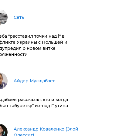
Сеть
ба "расставил точки над і" в
фликте Украины с Польшей и
дупредил о новом витке
ряженности
Айдер Муждабаев
дабаев рассказал, кто и когда
бьет табуретку" из-под Путина
Александр Коваленко (Злой
Одессит)