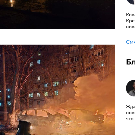
Ков
Кре
нов
См
Б
Жда
нов
что