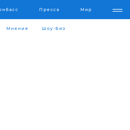
онбасс
Пресса
Мир
Мнение
Шоу-Биз