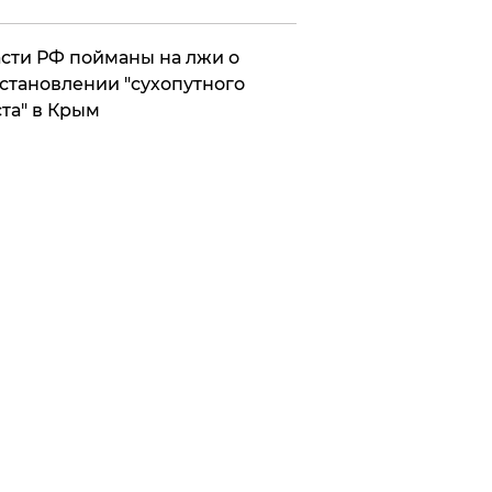
сти РФ пойманы на лжи о
становлении "сухопутного
та" в Крым