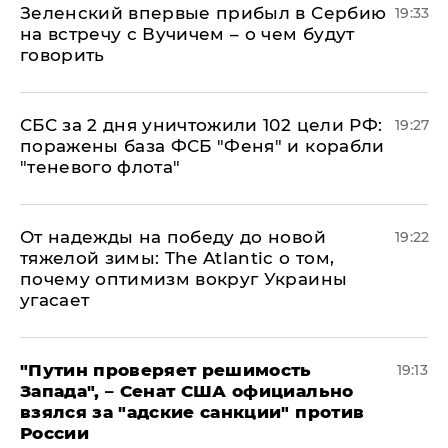
Зеленский впервые прибыл в Сербию
19:33
на встречу с Вучичем – о чем будут
говорить
СБС за 2 дня уничтожили 102 цели РФ:
19:27
поражены база ФСБ "Феня" и корабли
"теневого флота"
От надежды на победу до новой
19:22
тяжелой зимы: The Atlantic о том,
почему оптимизм вокруг Украины
угасает
"Путин проверяет решимость
19:13
Запада", – Сенат США официально
взялся за "адские санкции" против
России