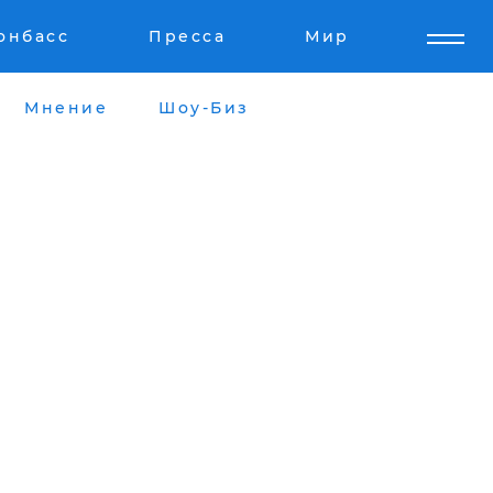
онбасс
Пресса
Мир
Мнение
Шоу-Биз