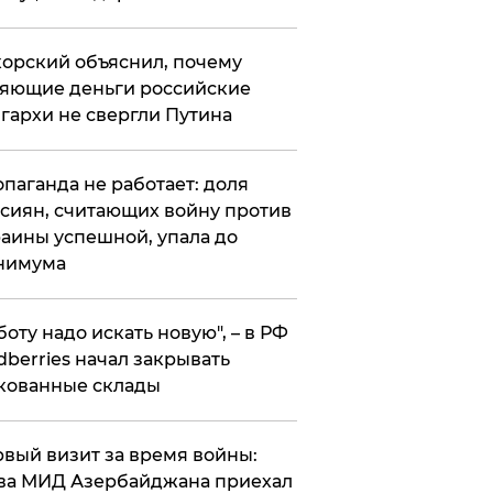
орский объяснил, почему
яющие деньги российские
гархи не свергли Путина
опаганда не работает: доля
сиян, считающих войну против
аины успешной, упала до
нимума
боту надо искать новую", – в РФ
dberries начал закрывать
кованные склады
вый визит за время войны:
ва МИД Азербайджана приехал