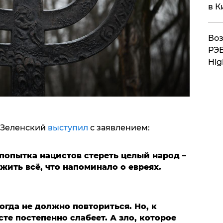
в К
Воз
РЭБ
Hig
 Зеленский
выступил
с заявлением:
попытка нацистов стереть целый народ –
жить всё, что напоминало о евреях.
гда не должно повториться. Но, к
те постепенно слабеет. А зло, которое