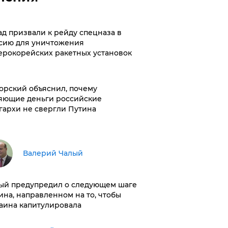
ад призвали к рейду спецназа в
сию для уничтожения
ерокорейских ракетных установок
орский объяснил, почему
яющие деньги российские
гархи не свергли Путина
Валерий Чалый
ый предупредил о следующем шаге
ина, направленном на то, чтобы
аина капитулировала