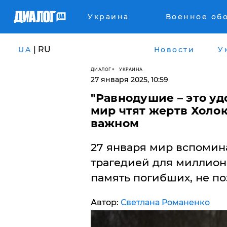
Украина
Военное об
| RU
UA
Новости
У
ДИАЛОГ
УКРАИНА
27 января 2025, 10:59
"Равнодушие – это уд
мир чтят жертв Холо
важном
27 января мир вспомина
трагедией для миллион
память погибших, не по
Автор:
Светлана Романенко