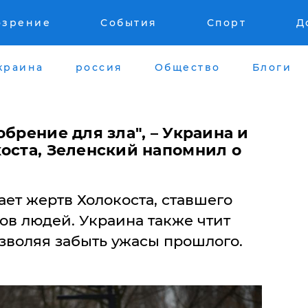
озрение
События
Спорт
Д
краина
россия
Общество
Блоги
обрение для зла", – Украина и
коста, Зеленский напомнил о
ет жертв Холокоста, ставшего
ов людей. Украина также чтит
зволяя забыть ужасы прошлого.