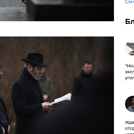
См
Б
​"М
эксп
уго
Жда
отс