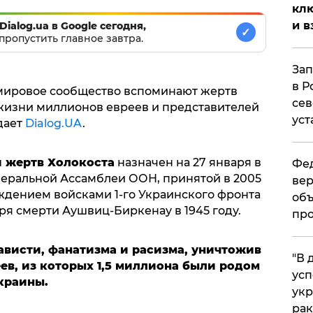
клю
и в
Dialog.ua в Google сегодня,
✓
пропустить главное завтра.
Зап
в Р
и мировое сообщество вспоминают жертв
сев
 жизни миллионов евреев и представителей
уст
дает
Dialog.UA
.
 жертв Холокоста
назначен на 27 января в
Фед
неральной Ассамблеи ООН, принятой в 2005
вер
бождением войсками 1-го Украинского фронта
объ
ря смерти Аушвиц-Биркенау в 1945 году.
про
ависти, фанатизма и расизма, уничтожив
​"В
ев, из которых 1,5 миллиона были родом
усп
краины.
укр
рак