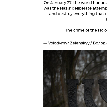
On January 27, the world honors 
was the Nazis' deliberate attempt
and destroy everything that r
The crime of the Hol
— Volodymyr Zelenskyy / Воло