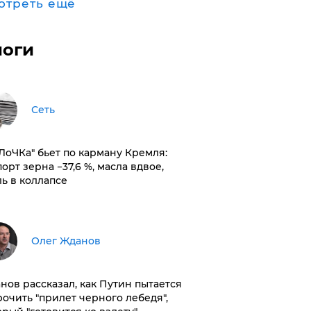
отреть ещё
логи
Сеть
оЛоЧКа" бьет по карману Кремля:
орт зерна −37,6 %, масла вдвое,
ль в коллапсе
Олег Жданов
нов рассказал, как Путин пытается
рочить "прилет черного лебедя",