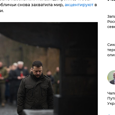
обличьи снова захватила мир,
акцентируют
в
и.
Зап
Рос
сев
Сик
тер
оли
Чал
Пут
Укр