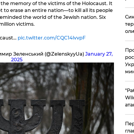
the memory of the victims of the Holocaust. It
 to erase an entire nation—to kill all its people
Сик
eminded the world of the Jewish nation. Six
тер
million victims.
оли
ocaust…
pic.twitter.com/CQC14lvvpF
​Пр
димир Зеленський (@ZelenskyyUa)
January 27,
рос
2025
Укр
ми
"Ра
Wil
ата
Пер
гла