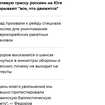
чевую трассу россиян на Юге
зрывают "все, что движется"
ад призвали к рейду спецназа
оссию для уничтожения
ерокорейских ракетных
ановок
оров высказался о шансах
нуться в министры обороны и
яснил, почему не выходит на
тесты
 день моего увольнения мы
ешно протестировали
аинскую баллистическую
ету", — Федоров