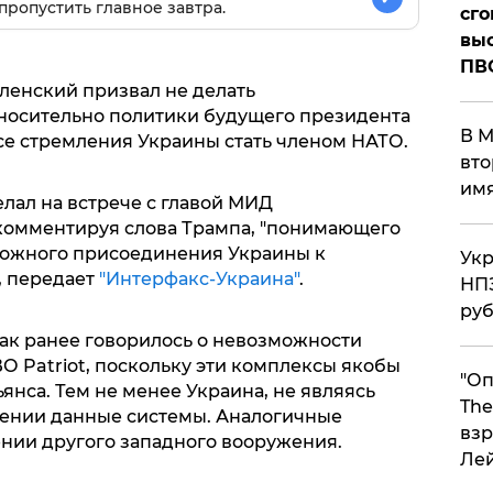
пропустить главное завтра.
сго
выс
ПВ
ленский призвал не делать
осительно политики будущего президента
В М
е стремления Украины стать членом НАТО.
вто
им
лал на встрече с главой МИД
комментируя слова Трампа, "понимающего
можного присоединения Украины к
Укр
, передает
"Интерфакс-Украина"
.
НПЗ
ру
ак ранее говорилось о невозможности
О Patriot, поскольку эти комплексы якобы
"Оп
ьянса. Тем не менее Украина, не являясь
The
жении данные системы. Аналогичные
взр
ении другого западного вооружения.
Ле