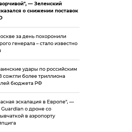
ворчивой", — Зеленский
казался о снижении поставок
О
оскве за день похоронили
рого генерала – стало известно
я
аинские удары по российским
 сожгли более триллиона
блей бюджета РФ
асная эскалация в Европе", —
 Guardian о дроне со
ывчаткой в аэропорту
йпцига