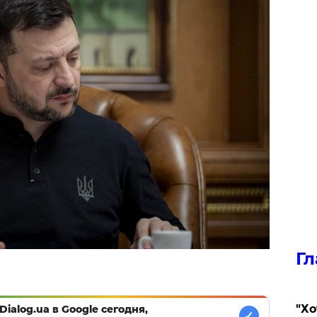
Гл
​"Х
Dialog.ua в Google сегодня,
✓