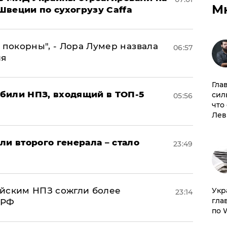
М
Швеции по сухогрузу Caffa
 покорны", - Лора Лумер назвала
06:57
ля
Гла
били НПЗ, входящий в ТОП-5
сил
05:56
что
Лев
ли второго генерала – стало
23:49
ийским НПЗ сожгли более
​Ук
23:14
гла
 РФ
по 