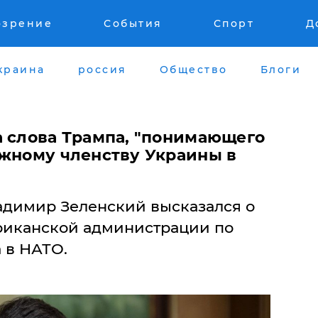
озрение
События
Спорт
Д
краина
россия
Общество
Блоги
а слова Трампа, "понимающего
ожному членству Украины в
димир Зеленский высказался о
риканской администрации по
 в НАТО.