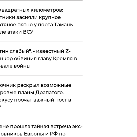
квадратных километров:
тники засняли крупное
тяное пятно у порта Тамань
ле атаки ВСУ
утин слабый", - известный Z-
нкор обвинил главу Кремля в
вале войны
точник раскрыл возможные
ровые планы Драпатого:
кусу прочат важный пост в
У
ене прошла тайная встреча экс-
овников Европы и РФ по