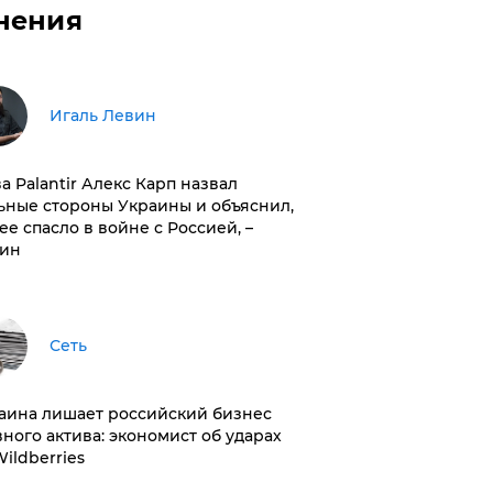
нения
Игаль Левин
ва Palantir Алекс Карп назвал
ьные стороны Украины и объяснил,
 ее спасло в войне с Россией, –
ин
Сеть
раина лишает российский бизнес
вного актива: экономист об ударах
Wildberries