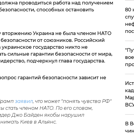
 должна проводиться работа над получением
80 
безопасности, способных остановить
спу
неф
пос
 вторжению Украина не была членом НАТО
 безопасности от союзников. Российский
а украинское государство никто не
​"П
ать сильные гарантии безопасности от мира,
вое
идерство, подчеркнул глава государства.
про
вопрос гарантий безопасности зависит не
​Ис
кад
Мар
 Трамп
заявил
, что может "понять чувства РФ"
ВС
ы стать членом НАТО. По его словам,
идер Джо Байден якобы нарушил
инимать Киев в Альянс.
В В
чин