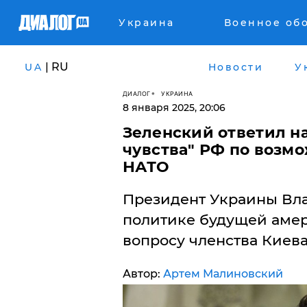
Украина
Военное об
| RU
UA
Новости
У
ДИАЛОГ
УКРАИНА
8 января 2025, 20:06
Зеленский ответил н
чувства" РФ по возм
НАТО
Президент Украины Вла
политике будущей аме
вопросу членства Киева
Автор:
Артем Малиновский