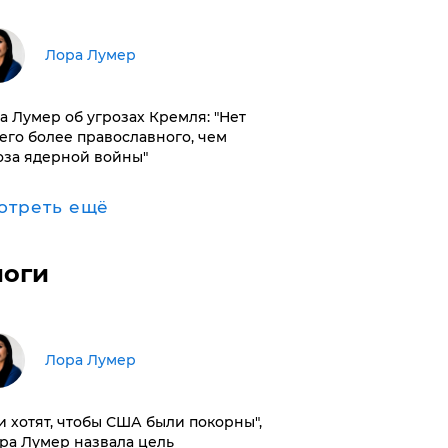
​Лора Лумер
а Лумер об угрозах Кремля: "Нет
его более православного, чем
оза ядерной войны"
отреть ещё
логи
​Лора Лумер
и хотят, чтобы США были покорны",
ора Лумер назвала цель