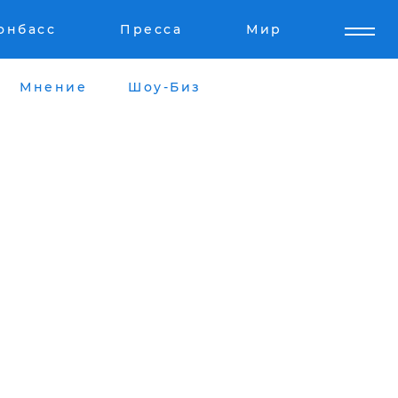
онбасс
Пресса
Мир
Мнение
Шоу-Биз