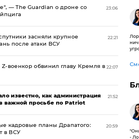
е", — The Guardian о дроне со
23:06
ейпцига
Лор
 спутники засняли крупное
22:21
нич
ань после атаки ВСУ
угр
См
й Z-военкор обвинил главу Кремля в
22:07
Б
ало известно, как администрация
21:52
в важной просьбе по Patriot
ые кадровые планы Драпатого:
20:59
"Он
т в ВСУ
- Л