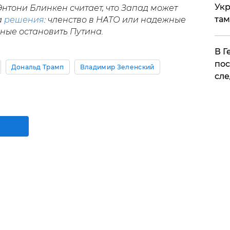
Укр
нтони Блинкен считает, что Запад может
там
а
решения
: членство в НАТО или надежные
бные остановить Путина.
​В 
пос
Дональд Трамп
Владимир Зеленский
сле