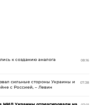
лись к созданию аналога
08:16
назвал сильные стороны Украины и
07:38
ойне с Россией, – Левин
 в МИД Украины отреагировали на
07:01