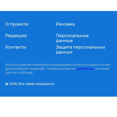
О проекте
Реклама
Редакция
Персональные
данные
Контакты
Защита персональных
данных
Использование материалов разрешается при условии ссылки
(для интернет-изданий - гиперссылки) на "
Диалог.ua
" не ниже
третьего абзаца.
� 2026,
Все права защищены.