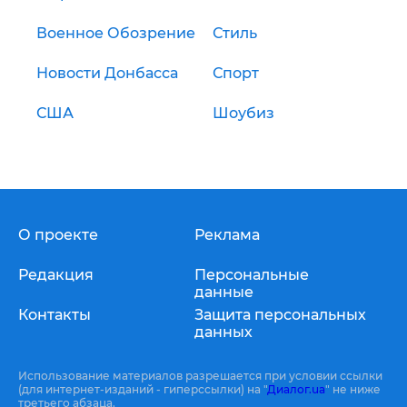
Военное Обозрение
Стиль
Новости Донбасса
Спорт
США
Шоубиз
О проекте
Реклама
Редакция
Персональные
данные
Контакты
Защита персональных
данных
Использование материалов разрешается при условии ссылки
(для интернет-изданий - гиперссылки) на "
Диалог.ua
" не ниже
третьего абзаца.