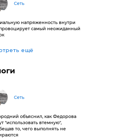
Сеть
иальную напряженность внутри
провоцирует самый неожиданный
ок
отреть ещё
логи
Сеть
ородний объяснил, как Федорова
ут "использовать втемную",
бещав то, чего выполнять не
ираются