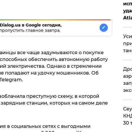
исп
уда
Atl
би
Dialog.ua в Google сегодня,
✓
пропустить главное завтра.
Уси
при
тан
раинцы все чаще задумываются о покупке
 способных обеспечить автономную работу
й электричества. Однако в стремлении
Дро
ие попадают на удочку мошенников. Об
аэр
Telegram.
зап
эк
облачила преступную схему, в которой
 зарядные станции, которых на самом деле
​Се
КНД
30 
я в социальных сетях с выгодными