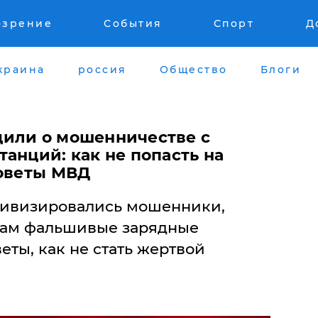
озрение
События
Спорт
Д
краина
россия
Общество
Блоги
или о мошенничестве с
анций: как не попасть на
советы МВД
тивизировались мошенники,
ам фальшивые зарядные
еты, как не стать жертвой