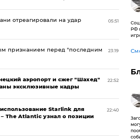
рани отреагировали на удар
05:51
Соц
РФ 
игр
ным признанием перед "последним
23:19
См
Б
нецкий аэропорт и сжег "Шахед"
22:52
ваны эксклюзивные кадры
использование Starlink для
22:40
– The Atlantic узнал о позиции
Заг
мог
поо
соб