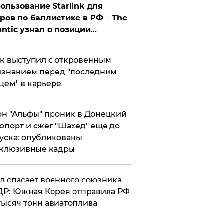
ользование Starlink для
ров по баллистике в РФ – The
antic узнал о позиции
знесмена
к выступил с откровенным
знанием перед "последним
цем" в карьере
н "Альфы" проник в Донецкий
опорт и сжег "Шахед" еще до
уска: опубликованы
склюзивные кадры
ул спасает военного союзника
Р: Южная Корея отправила РФ
тысяч тонн авиатоплива