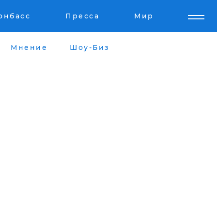
онбасс
Пресса
Мир
Мнение
Шоу-Биз