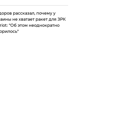
оров рассказал, почему у
аины не хватает ракет для ЗРК
riot: "Об этом неоднократно
орилось"