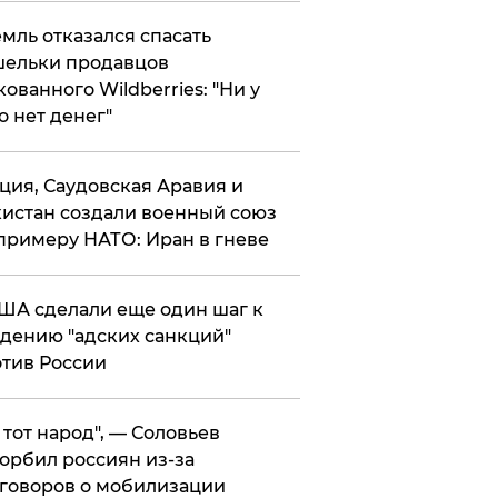
мль отказался спасать
ельки продавцов
кованного Wildberries: "Ни у
о нет денег"
ция, Саудовская Аравия и
истан создали военный союз
примеру НАТО: Иран в гневе
ША сделали еще один шаг к
дению "адских санкций"
тив России
е тот народ", — Соловьев
орбил россиян из-за
говоров о мобилизации