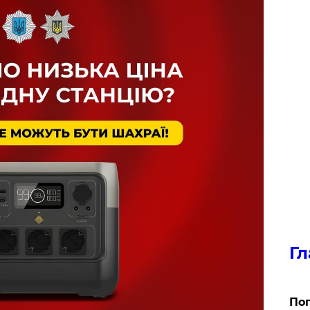
Гл
Поп