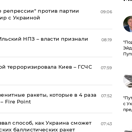
е репрессии" против партии
09:06
мир с Украиной
льский НПЗ – власти признали
08:19
​"По
Эйд
Пут
й терроризировала Киев – ГСЧС
07:59
енитные ракеты, которые в 4 раза
07:52
"Пу
 Fire Point
с У
пре
вал способ, как Украина сможет
07:43
ских баллистических ракет