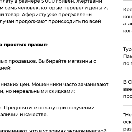
лату в размере 5 000 гривен. Жертвами
м семь человек, которые перевели деньги,
Кре
ый товар. Аферисту уже предъявлены
кош
лучаи продолжают происходить по всей
ата
ког
о простых правил
:
Тур
Пак
нных продавцов. Выбирайте магазины с
по 
ией;
В С
о низких цен. Мошенники часто заманивают
вве
и, но нереальными скидками;
про
е. Предпочтите оплату при получении
наличии и качестве.
​"Н
оск
раз
поминают, что в условиях экономической