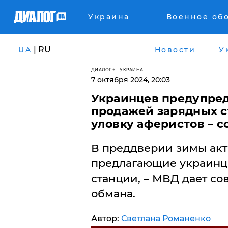
Украина
Военное об
| RU
UA
Новости
У
ДИАЛОГ
УКРАИНА
7 октября 2024, 20:03
Украинцев предупред
продажей зарядных ст
уловку аферистов – 
В преддверии зимы ак
предлагающие украинц
станции, – МВД дает сов
обмана.
Автор:
Светлана Романенко