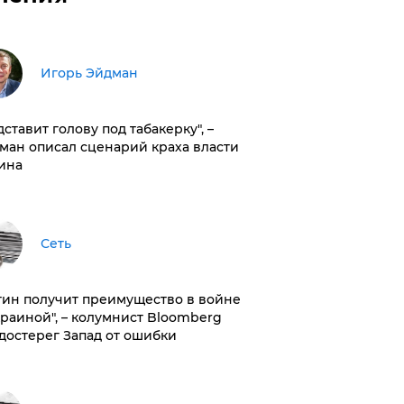
Игорь Эйдман
дставит голову под табакерку", –
ман описал сценарий краха власти
ина
Сеть
тин получит преимущество в войне
краиной", – колумнист Bloomberg
достерег Запад от ошибки