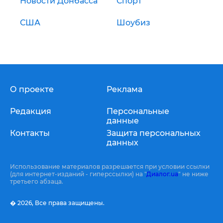
Новости Донбасса
Спорт
США
Шоубиз
О проекте
Реклама
Редакция
Персональные
данные
Контакты
Защита персональных
данных
Использование материалов разрешается при условии ссылки
(для интернет-изданий - гиперссылки) на "
Диалог.ua
" не ниже
третьего абзаца.
� 2026,
Все права защищены.