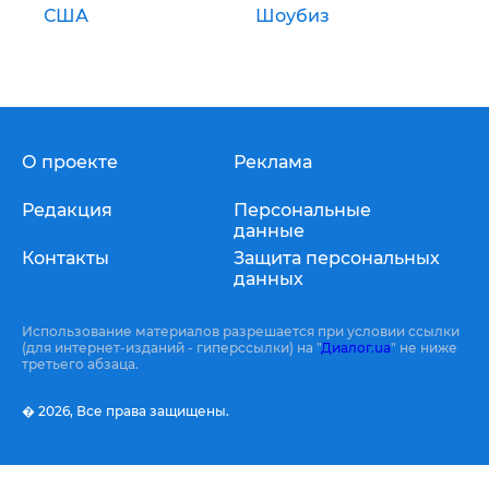
США
Шоубиз
О проекте
Реклама
Редакция
Персональные
данные
Контакты
Защита персональных
данных
Использование материалов разрешается при условии ссылки
(для интернет-изданий - гиперссылки) на "
Диалог.ua
" не ниже
третьего абзаца.
� 2026,
Все права защищены.