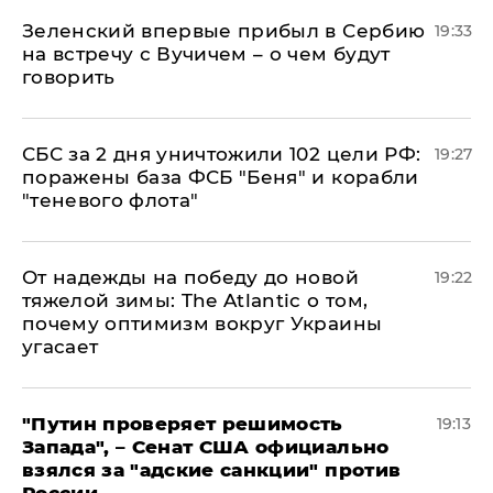
Зеленский впервые прибыл в Сербию
19:33
на встречу с Вучичем – о чем будут
говорить
СБС за 2 дня уничтожили 102 цели РФ:
19:27
поражены база ФСБ "Беня" и корабли
"теневого флота"
От надежды на победу до новой
19:22
тяжелой зимы: The Atlantic о том,
почему оптимизм вокруг Украины
угасает
"Путин проверяет решимость
19:13
Запада", – Сенат США официально
взялся за "адские санкции" против