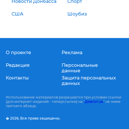
Новости Донбасса
Спорт
США
Шоубиз
О проекте
Реклама
Редакция
Персональные
данные
Контакты
Защита персональных
данных
Использование материалов разрешается при условии ссылки
(для интернет-изданий - гиперссылки) на "
Диалог.ua
" не ниже
третьего абзаца.
� 2026,
Все права защищены.