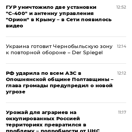
ГУР уничтожило две установки
12:52
"С‑400" и антенну управления
"Орион" в Крыму – в Сети появилось
видео
Украина готовит Чернобыльскую зону
12:14
к повторной обороне – Der Spiegel
РФ ударила по всем АЗС в
12:12
Опошнянской общине Полтавщины –
глава громады предупредил о новой
угрозе
Урожай для аграриев на
11:17
оккупированных Россией
территориях превратился в
проблему – подробности от ЦНС