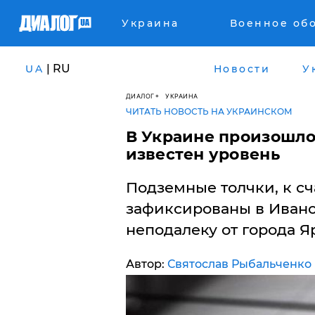
Украина
Военное об
| RU
UA
Новости
У
ДИАЛОГ
УКРАИНА
ЧИТАТЬ НОВОСТЬ НА УКРАИНСКОМ
В Украине произошло
известен уровень
Подземные толчки, к сч
зафиксированы в Ивано
неподалеку от города Я
Автор:
Святослав Рыбальченко