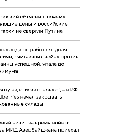
орский объяснил, почему
яющие деньги российские
гархи не свергли Путина
опаганда не работает: доля
сиян, считающих войну против
аины успешной, упала до
нимума
боту надо искать новую", – в РФ
dberries начал закрывать
кованные склады
вый визит за время войны:
ва МИД Азербайджана приехал