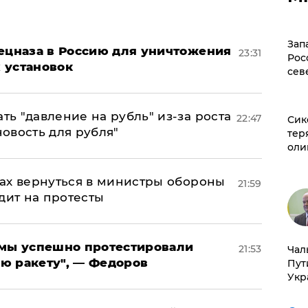
Зап
пецназа в Россию для уничтожения
23:31
Рос
 установок
сев
ь "давление на рубль" из-за роста
22:47
Сик
новость для рубля"
тер
оли
ах вернуться в министры обороны
21:59
дит на протесты
я мы успешно протестировали
21:53
Чал
ю ракету", — Федоров
Пут
Укр