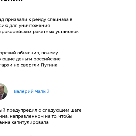
ад призвали к рейду спецназа в
сию для уничтожения
ерокорейских ракетных установок
орский объяснил, почему
яющие деньги российские
гархи не свергли Путина
Валерий Чалый
ый предупредил о следующем шаге
ина, направленном на то, чтобы
аина капитулировала