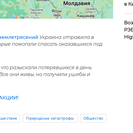
в К
Воз
РЭБ
Hig
землетрясений
Украина отправила в
торые помогали спасать оказавшихся под
, что разыскали потерявшихся в день
 Все они живы, но получили ушибы и
АКЦИИ!
шествия
Природные катастрофы
Общество