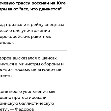
чевую трассу россиян на Юге
зрывают "все, что движется"
ад призвали к рейду спецназа
оссию для уничтожения
ерокорейских ракетных
ановок
оров высказался о шансах
нуться в министры обороны и
яснил, почему не выходит на
тесты
 день моего увольнения мы
ешно протестировали
аинскую баллистическую
ету", — Федоров