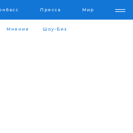
онбасс
Пресса
Мир
Мнение
Шоу-Биз