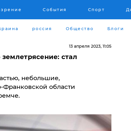
озрение
События
Спорт
Д
краина
россия
Общество
Блоги
13 апреля 2023, 11:05
 землетрясение: стал
астью, небольшие,
-Франковской области
ремче.