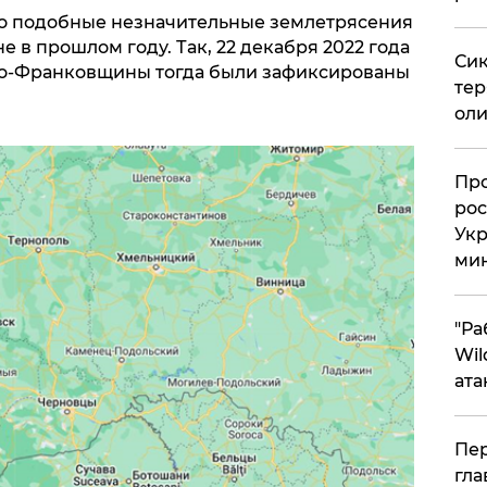
то подобные незначительные землетрясения
 в прошлом году. Так, 22 декабря 2022 года
Сик
о-Франковщины тогда были зафиксированы
тер
оли
​Пр
рос
Укр
ми
"Ра
Wil
ата
Пер
гла