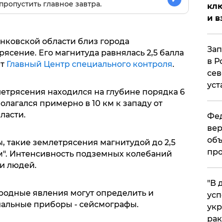
пропустить главное завтра.
клю
и в
анковской области близ города
Зап
сение. Его магнитуда равнялась 2,5 балла
в Р
ет
Главный Центр специального контроля
.
сев
уст
летрясения находился на глубине порядка 6
олагался примерно в 10 км к западу от
ласти.
Фед
вер
объ
, такие землетрясения магнитудой до 2,5
про
м". Интенсивность подземных колебаний
и людей.
​"В
родные явления могут определить и
усп
иальные приборы - сейсмографы.
укр
рак