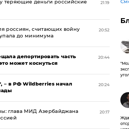
См
му теряющие деньги российские
21:19
а
Б
оля россиян, считающих войну
20:52
 упала до минимума
щала депортировать часть
20:44
это может коснуться
​"М
эксп
уго
, – в РФ Wildberries начал
20:24
лады
ны: глава МИД Азербайджана
20:17
иссией
Жда
отс