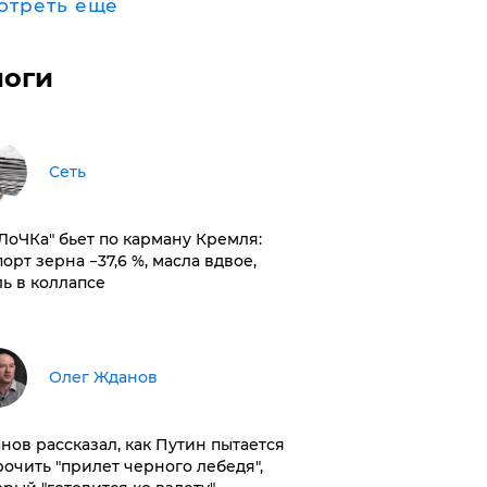
отреть ещё
логи
Сеть
оЛоЧКа" бьет по карману Кремля:
орт зерна −37,6 %, масла вдвое,
ль в коллапсе
Олег Жданов
нов рассказал, как Путин пытается
рочить "прилет черного лебедя",