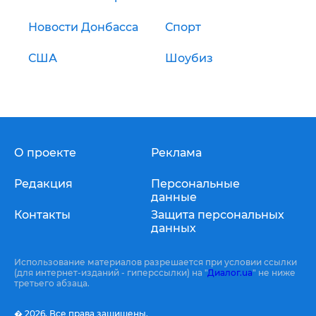
Новости Донбасса
Спорт
США
Шоубиз
О проекте
Реклама
Редакция
Персональные
данные
Контакты
Защита персональных
данных
Использование материалов разрешается при условии ссылки
(для интернет-изданий - гиперссылки) на "
Диалог.ua
" не ниже
третьего абзаца.
� 2026,
Все права защищены.