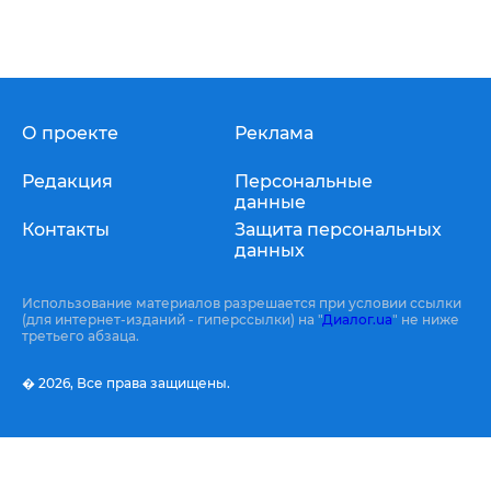
О проекте
Реклама
Редакция
Персональные
данные
Контакты
Защита персональных
данных
Использование материалов разрешается при условии ссылки
(для интернет-изданий - гиперссылки) на "
Диалог.ua
" не ниже
третьего абзаца.
� 2026,
Все права защищены.