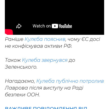
Раніше
Кулєба пояснив
, чому ЄС досі
не конфіскував активи РФ.
Також
Кулеба звернувся
до
Зеленського.
Нагадаємо,
Кулеба публічно потролив
Лаврова після виступу на Раді
безпеки ООН.
ВАЖЛИВЕ ПОВІДОМЛЕННЯ ВІД