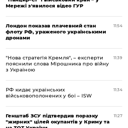
Мережі з'явилося відео ГУР
Лондон показав плачевний стан
11:54
флоту РФ, ураженого українськими
дронами
"Нова стратегія Кремля", – експерти
11:39
пояснили слова Мірошника про війну
з Україною
РФ кидає українських
11:34
військовополонених у бої – ISW
Генштаб ЗСУ підтвердив поразку
11:27
"жирних" цілей окупантів у Криму та
на ТОТ України