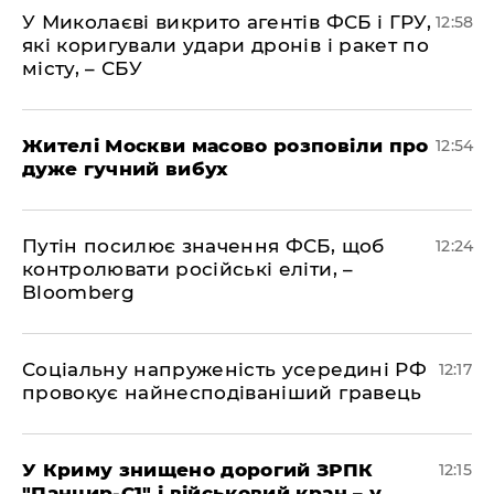
У Миколаєві викрито агентів ФСБ і ГРУ,
12:58
які коригували удари дронів і ракет по
місту, – СБУ
Жителі Москви масово розповіли про
12:54
дуже гучний вибух
Путін посилює значення ФСБ, щоб
12:24
контролювати російські еліти, –
Bloomberg
Соціальну напруженість усередині РФ
12:17
провокує найнесподіваніший гравець
У Криму знищено дорогий ЗРПК
12:15
"Панцир-С1" і військовий кран – у