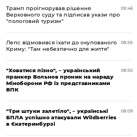
Трамп проігнорував рішення
09:46
Верховного суду та підписав укази про
"пологовий туризм"
Лепс відмовився їхати до окупованого
08:59
Криму: "Там небезпечно для життя"
"Ховатися пізно", – український
08:50
пранкер Вольнов проник на нараду
Міноборони РФ із представниками
ВПК
"Три штуки залетіло", – українські
08:09
БПЛА успішно атакували Wildberries
в Єкатеринбурзі