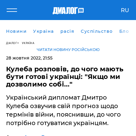
RU
Новини
Україна
расія
Суспільство
Блоги
ДІАЛОГ
УКРАЇНА
ЧИТАТИ НОВИНУ РОСІЙСЬКОЮ
28 жовтня 2022, 21:55
Кулеба розповів, до чого мають
бути готові українці: "Якщо ми
дозволимо собі..."
Український дипломат Дмитро
Кулеба озвучив свій прогноз щодо
термінів війни, пояснивши, до чого
потрібно готуватися українцям.