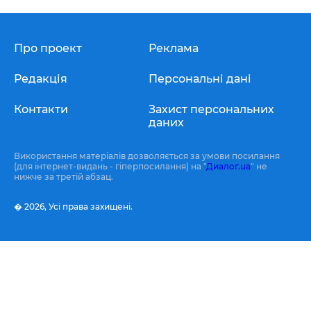
Про проект
Реклама
Редакція
Персональні дані
Контакти
Захист персональних
даних
Використання матеріалів дозволяється за умови посилання
(для інтернет-видань - гіперпосилання) на "
Диалог.ua
" не
нижче за третій абзац.
� 2026,
Усі права захищені.