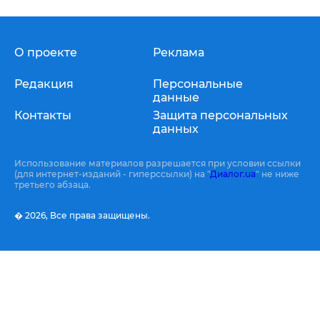
О проекте
Реклама
Редакция
Персональные
данные
Контакты
Защита персональных
данных
Использование материалов разрешается при условии ссылки
(для интернет-изданий - гиперссылки) на "
Диалог.ua
" не ниже
третьего абзаца.
� 2026,
Все права защищены.