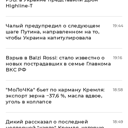
Highline-T
Чалый предупредил о следующем
19:44
шаге Путина, направленном на то,
чтобы Украина капитулировала
Взрыв в Balzi Rossi: стало известно о
19:16
новых пострадавших в семье Главкома
ВКС РФ
​"МоЛоЧКа" бьет по карману Кремля:
18:58
экспорт зерна −37,6 %, масла вдвое,
уголь в коллапсе
Дикий рассказал о последней
18:49
неядерной "карте" Кремля, которую