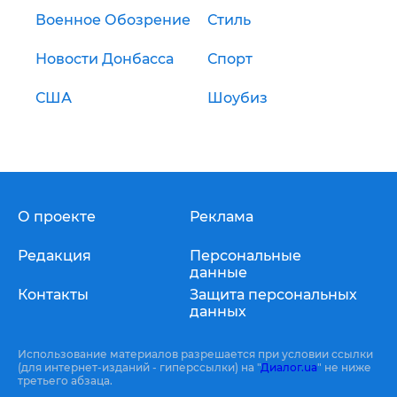
Военное Обозрение
Стиль
Новости Донбасса
Спорт
США
Шоубиз
О проекте
Реклама
Редакция
Персональные
данные
Контакты
Защита персональных
данных
Использование материалов разрешается при условии ссылки
(для интернет-изданий - гиперссылки) на "
Диалог.ua
" не ниже
третьего абзаца.