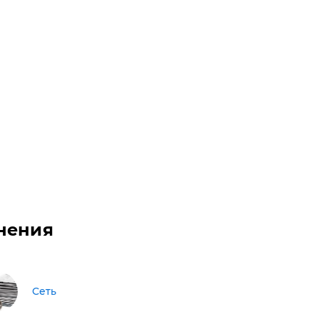
нения
Сеть