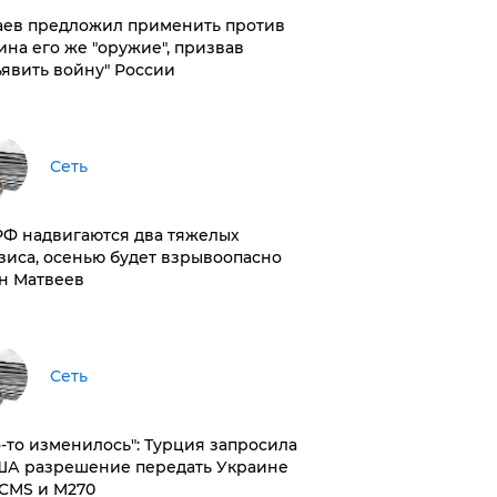
аев предложил применить против
ина его же "оружие", призвав
ъявить войну" России
Сеть
РФ надвигаются два тяжелых
зиса, осенью будет взрывоопасно
н Матвеев
Сеть
то-то изменилось": Турция запросила
ША разрешение передать Украине
CMS и M270