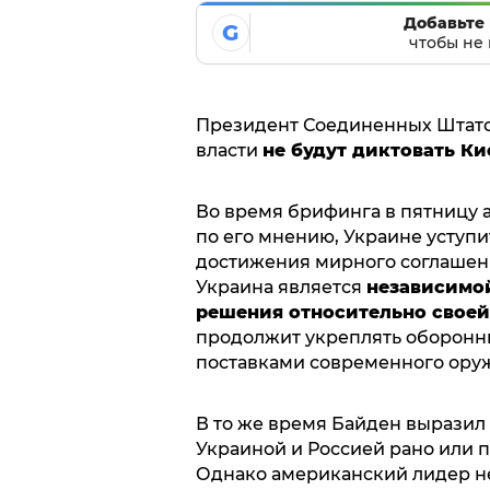
Добавьте 
G
чтобы не 
Президент Соединенных Штато
власти
не будут диктовать Ки
Во время брифинга в пятницу а
по его мнению, Украине уступи
достижения мирного соглашени
Украина является
независимой
решения относительно своей
продолжит укреплять оборонн
поставками современного ору
В то же время Байден выразил
Украиной и Россией рано или п
Однако американский лидер не 