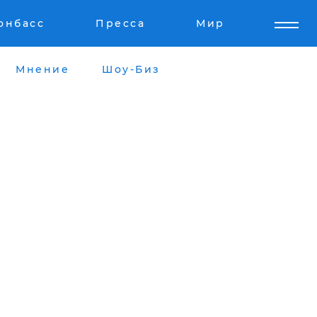
онбасс
Пресса
Мир
Мнение
Шоу-Биз