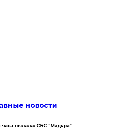
авные новости
 часа пылала: СБС "Мадяра"