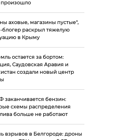
 произошло
ены аховые, магазины пустые",
-блогер раскрыл тяжелую
уацию в Крыму
емль остается за бортом:
ция, Саудовская Аравия и
истан создали новый центр
лы
РФ заканчивается бензин:
рые схемы распределения
лива больше не работают
чь взрывов в Белгороде: дроны