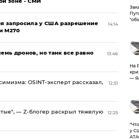
ой зоне - СМИ
Зак
Пут
"об
ция запросила у США разрешение
14:14
и M270
семь дронов, но танк все равно
13:46
На 
кри
— Я
симизма: OSINT-эксперт рассказал,
12:51
стые", — Z-блогер раскрыл тяжелую
12:25
​"Ч
у С
ATA