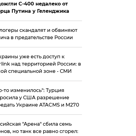
ожгли С-400 недалеко от
рца Путина у Геленджика
логеры скандалят и обвиняют
ича в предательстве России
краины уже есть доступ к
rlink над территорией России: в
ой специальной зоне - СМИ
то-то изменилось": Турция
росила у США разрешение
едать Украине ATACMS и M270
ссийская "Арена" сбила семь
нов, но танк все равно сгорел: