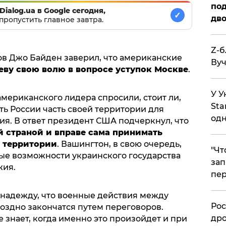
под
Dialog.ua в Google сегодня,
✓
дво
пропустить главное завтра.
Z-б
в Джо Байден заверил, что американские
Вуч
еву свою волю в вопросе уступок Москве
.
У У
мериканского лидера спросили, стоит ли,
Sta
ть России часть своей территории для
одн
я. В ответ президент США подчеркнул, что
 страной и вправе сама принимать
 территории
. Вашингтон, в свою очередь,
​"Ч
ые возможности украинского государства
зап
жия.
пер
 надежду, что военные действия между
​Ро
оздно закончатся путем переговоров.
дро
знает, когда именно это произойдет и при