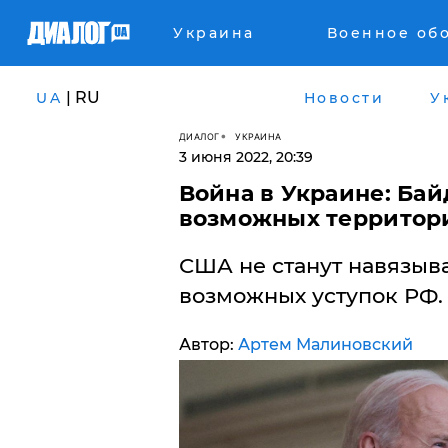
Украина
Военное об
| RU
UA
Новости
У
ДИАЛОГ
УКРАИНА
3 июня 2022, 20:39
Война в Украине: Бай
возможных территори
США не станут навязыв
возможных уступок РФ.
Автор:
Артем Малиновский