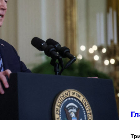
Гл
Три