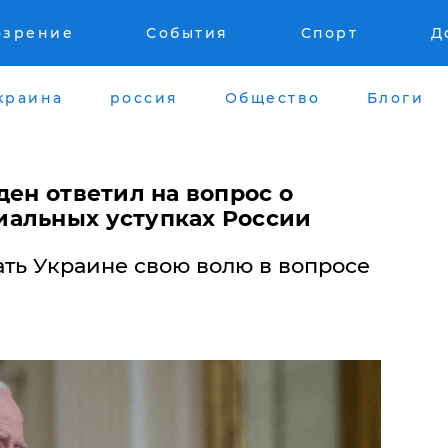
озрение
События
Спорт
Д
краина
россия
Общество
Блоги
ден ответил на вопрос о
альных уступках России
ать Украине свою волю в вопросе