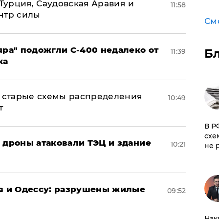
 Турция, Саудовская Аравия и
11:58
нтр силы
См
яра" подожгли С-400 недалеко от
Б
11:39
ка
н: старые схемы распределения
10:49
т
​В 
схе
: дроны атаковали ТЭЦ и здание
10:21
не 
ов и Одессу: разрушены жилые
09:52
Нак