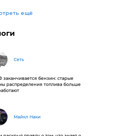
отреть ещё
логи
Сеть
РФ заканчивается бензин: старые
мы распределения топлива больше
работают
Майкл Наки
и раскрыл правду о том, что знает о