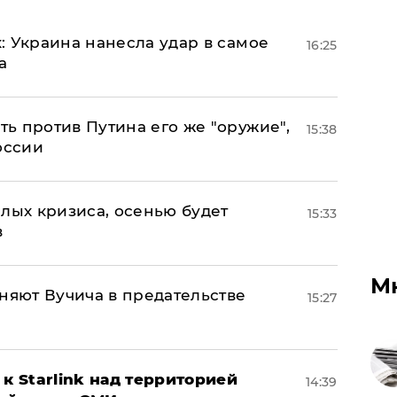
: Украина нанесла удар в самое
16:25
а
ь против Путина его же "оружие",
15:38
оссии
лых кризиса, осенью будет
15:33
в
М
няют Вучича в предательстве
15:27
к Starlink над территорией
14:39