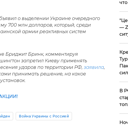
что
бъявил о выделении Украине очередного
​"Ц
му 700 млн долларов, который, среди
— Z
краинской армии реактивных систем
сит
​Кр
не Бриджит Бринк, комментируя
Тур
шингтон запретил Киеву применять
Пак
есения ударов по территории РФ,
заявила
,
си
 сами принимать решение, на какое
 установок.
​В 
АКЦИИ!
ста
топ
айден
Война Украины с Россией
​Но