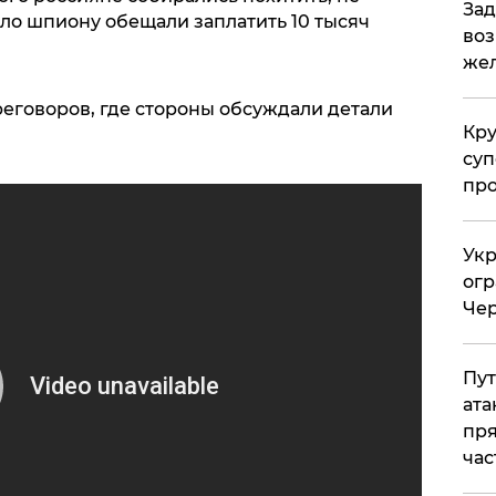
Зад
дело шпиону обещали заплатить 10 тысяч
воз
жел
реговоров, где стороны обсуждали детали
Кр
суп
про
Укр
огр
Чер
Пут
ата
пря
час