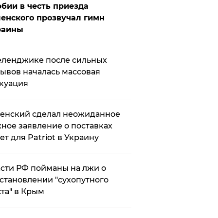
бии в честь приезда
енского прозвучал гимн
раины
еленджике после сильных
ывов началась массовая
куация
енский сделал неожиданное
ное заявление о поставках
ет для Patriot в Украину
сти РФ пойманы на лжи о
становлении "сухопутного
та" в Крым