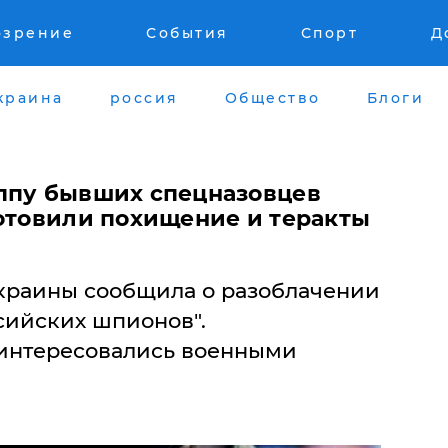
озрение
События
Спорт
Д
краина
россия
Общество
Блоги
ппу бывших спецназовцев
готовили похищение и теракты
краины сообщила о разоблачении
сийских шпионов".
 интересовались военными