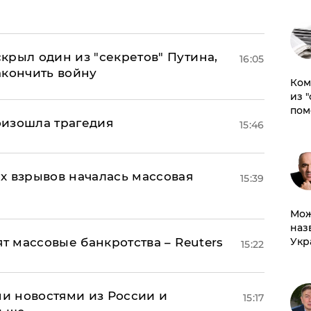
крыл один из "секретов" Путина,
16:05
акончить войну
Ком
из 
пом
оизошла трагедия
15:46
х взрывов началась массовая
15:39
Мож
наз
ят массовые банкротства – Reuters
Укр
15:22
и новостями из России и
15:17