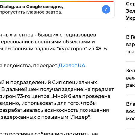
Сер
Dialog.ua в Google сегодня,
✓
Зел
пропустить главное завтра.
Ук
нных агентов - бывших спецназовцев
В Г
тересовались военными объектами и
взр
ы выполняли задания "кураторов" из ФСБ.
эва
а ведомства, передает
Диалог.UA.
Зел
важ
ей и подразделений Сил специальных
рак
. В дальнейшем получал задание на предмет
диром 73-го центра…Мной была проведена
видимо, использовать для того, чтобы
Вла
разрабатывалась возможность похищения
вос
из задержанных с позывным "Лидер".
мос
го россияне собирались похитить, не