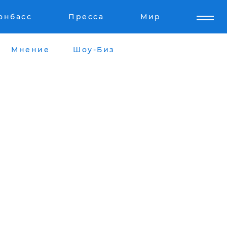
онбасс
Пресса
Мир
Мнение
Шоу-Биз