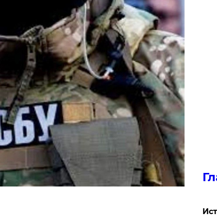
Гл
Ист