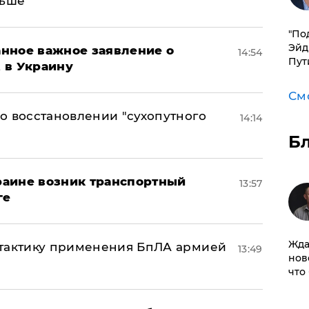
льше
​"По
Эйд
нное важное заявление о
14:54
Пут
t в Украину
См
о восстановлении "сухопутного
14:14
Б
краине возник транспортный
13:57
ге
Жда
 тактику применения БпЛА армией
13:49
нов
что