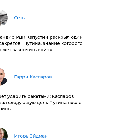
Сеть
андир РДК Капустин раскрыл один
"секретов" Путина, знание которого
ожет закончить войну
Гарри Каспаров
ет ударить ракетами: Каспаров
вал следующую цель Путина после
аины
Игорь Эйдман