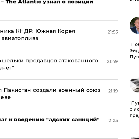
– The Atlantic узнал о позиции
юзника КНДР: Южная Корея
21:55
н авиатоплива
​"По
Эйд
Пут
кошельки продавцов атакованного
21:49
енег"
 и Пакистан создали военный союз
21:19
неве
"Пу
с У
пре
аг к введению "адских санкций"
21:15