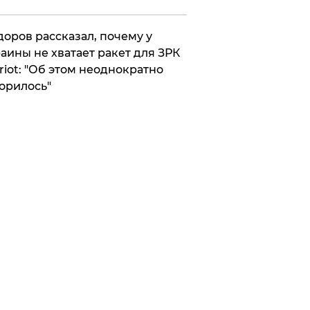
оров рассказал, почему у
аины не хватает ракет для ЗРК
riot: "Об этом неоднократно
орилось"