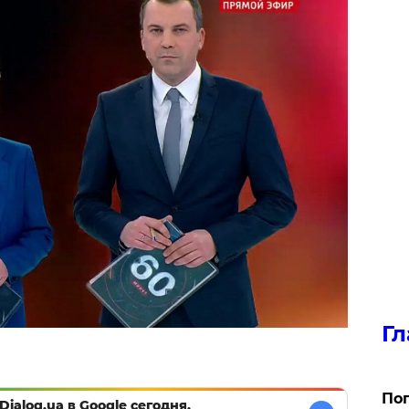
Гл
Поп
Dialog.ua в Google сегодня,