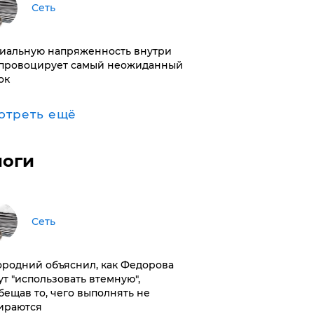
Сеть
иальную напряженность внутри
провоцирует самый неожиданный
ок
отреть ещё
логи
Сеть
ородний объяснил, как Федорова
ут "использовать втемную",
бещав то, чего выполнять не
ираются