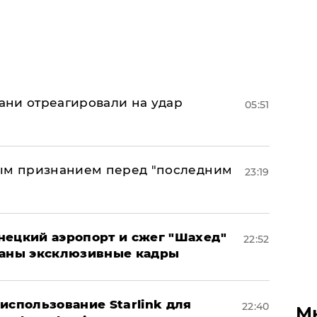
рани отреагировали на удар
05:51
ным признанием перед "последним
23:19
нецкий аэропорт и сжег "Шахед"
22:52
ваны эксклюзивные кадры
использование Starlink для
22:40
М