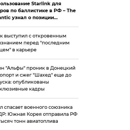
ользование Starlink для
ров по баллистике в РФ – The
antic узнал о позиции
знесмена
к выступил с откровенным
знанием перед "последним
цем" в карьере
н "Альфы" проник в Донецкий
опорт и сжег "Шахед" еще до
уска: опубликованы
склюзивные кадры
ул спасает военного союзника
Р: Южная Корея отправила РФ
тысяч тонн авиатоплива