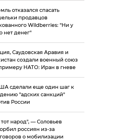
мль отказался спасать
ельки продавцов
кованного Wildberries: "Ни у
о нет денег"
ция, Саудовская Аравия и
истан создали военный союз
примеру НАТО: Иран в гневе
ША сделали еще один шаг к
дению "адских санкций"
тив России
е тот народ", — Соловьев
орбил россиян из-за
говоров о мобилизации