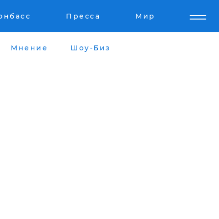
онбасс
Пресса
Мир
Мнение
Шоу-Биз