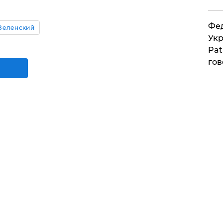
Фед
Зеленский
Укр
Pat
гов