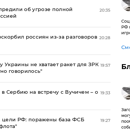
предили об угрозе полной
20:35
оссией
Соц
РФ 
игр
 оскорбил россиян из-за разговоров
20:28
См
у Украины не хватает ракет для ЗРК
Б
19:57
тно говорилось"
в Сербию на встречу с Вучичем – о
19:33
Заг
мог
2 цели РФ: поражены база ФСБ
19:27
поо
флота"
соб