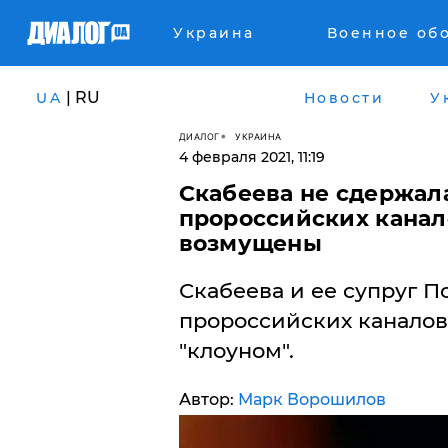
Украина
Военное об
| RU
UA
Новости
У
ДИАЛОГ
УКРАИНА
4 февраля 2021, 11:19
Скабеева не сдержал
пророссийских канало
возмущены
Скабеева и ее супруг 
пророссийских каналов
"клоуном".
Автор:
Марк Ворошилов