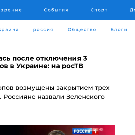
озрение
События
Спорт
Д
краина
россия
Общество
Блоги
ась после отключения 3
в в Украине: на росТВ
Попов возмущены закрытием трех
. Россияне назвали Зеленского