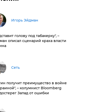
Игорь Эйдман
дставит голову под табакерку", –
ман описал сценарий краха власти
ина
Сеть
тин получит преимущество в войне
краиной", – колумнист Bloomberg
достерег Запад от ошибки