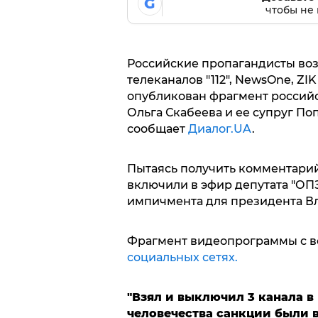
G
чтобы не 
Российские пропагандисты во
телеканалов "112", NewsOne, ZI
опубликован фрагмент российск
Ольга Скабеева и ее супруг П
сообщает
Диалог.UA
.
Пытаясь получить комментарий
включили в эфир депутата "ОП
импичмента для президента В
Фрагмент видеопрограммы с в
социальных сетях.
"Взял и выключил 3 канала в
человечества санкции были 