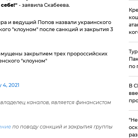
 себе!"
- заявила Скабеева.
Кре
кош
ира и ведущий Попов назвали украинского
ата
ого "клоуном" после санкций и закрытия 3
ког
Тур
озмущены закрытием трех пророссийских
Пак
енского "клоуном"
по 
 4, 2021
В С
вве
про
 владелец каналов, является финансистом
​"Н
ение
по поводу санкций и закрытия группы
оск
раз