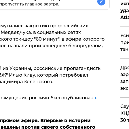
✓
исп
пропустить главное завтра.
уда
Atl
би
змутились закрытию пророссийских
K Медведчука: в социальных сетях
Уси
ого ток-шоу "60 минут", в эфире которого
при
опов назвали произошедшее беспределом,
тан
Дро
 из Украины, российские пропагандисты
аэр
ЗЖ" Илью Киву, который потребовал
зап
ладимира Зеленского.
эк
озмущение россиян был опубликован
в
​Се
КНД
30 
 прямом эфире. Впервые в истории
введены против своего собственного