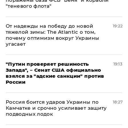
поражены база ФСБ "Беня" и корабли
"теневого флота"
От надежды на победу до новой
19:22
тяжелой зимы: The Atlantic о том,
почему оптимизм вокруг Украины
угасает
"Путин проверяет решимость
19:13
Запада", – Сенат США официально
взялся за "адские санкции" против
России
Россия боится ударов Украины по
18:27
Камчатке и срочно усиливает защиту
подводных лодок