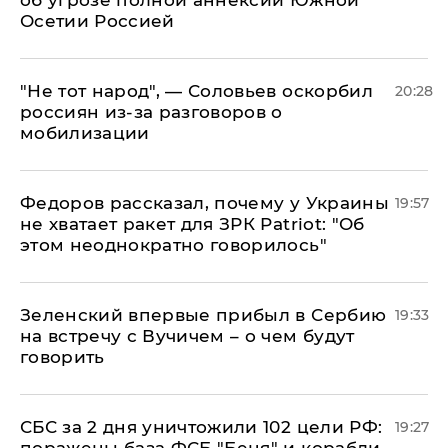
об угрозе полной аннексии Южной
Осетии Россией
​"Не тот народ", — Соловьев оскорбил
20:28
россиян из-за разговоров о
мобилизации
Федоров рассказал, почему у Украины
19:57
не хватает ракет для ЗРК Patriot: "Об
этом неоднократно говорилось"
Зеленский впервые прибыл в Сербию
19:33
на встречу с Вучичем – о чем будут
говорить
СБС за 2 дня уничтожили 102 цели РФ:
19:27