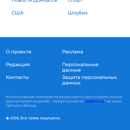
Новости Донбасса
Спорт
США
Шоубиз
О проекте
Реклама
Редакция
Персональные
данные
Контакты
Защита персональных
данных
Использование материалов разрешается при условии ссылки
(для интернет-изданий - гиперссылки) на "
Диалог.ua
" не ниже
третьего абзаца.
� 2026,
Все права защищены.