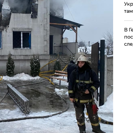
Укр
там
​В 
пос
сле