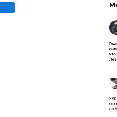
М
Гла
сил
что
Лев
​Ук
гла
по 