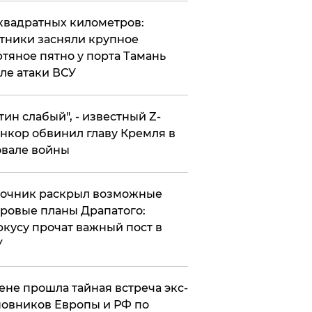
квадратных километров:
тники засняли крупное
тяное пятно у порта Тамань
ле атаки ВСУ
утин слабый", - известный Z-
нкор обвинил главу Кремля в
вале войны
точник раскрыл возможные
ровые планы Драпатого:
кусу прочат важный пост в
У
ене прошла тайная встреча экс-
овников Европы и РФ по