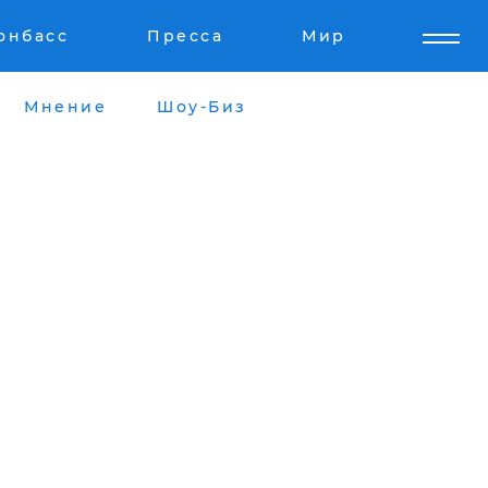
онбасс
Пресса
Мир
Мнение
Шоу-Биз