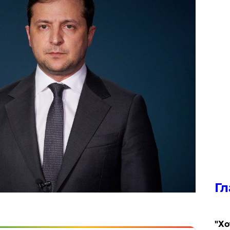
Гл
​"Х