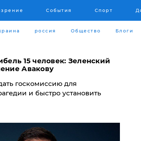
озрение
События
Спорт
Д
краина
россия
Общество
Блоги
ибель 15 человек: Зеленский
чение Авакову
дать госкомиссию для
рагедии и быстро установить