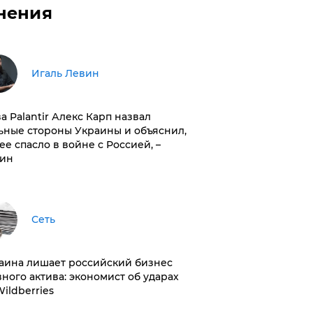
нения
Игаль Левин
ва Palantir Алекс Карп назвал
ьные стороны Украины и объяснил,
 ее спасло в войне с Россией, –
ин
Сеть
раина лишает российский бизнес
вного актива: экономист об ударах
Wildberries