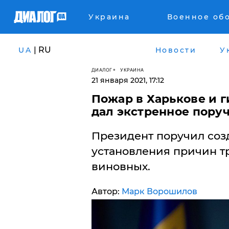
Украина
Военное об
| RU
UA
Новости
У
ДИАЛОГ
УКРАИНА
21 января 2021, 17:12
Пожар в Харькове и г
дал экстренное пору
Президент поручил соз
установления причин т
виновных.
Автор:
Марк Ворошилов