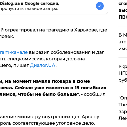
сго
Dialog.ua в Google сегодня,
✓
пропустить главное завтра.
выс
ПВ
 отреагировал на трагедию в Харькове, где
В М
ловек.
вто
им
gram-канале
выразил соболезнования и дал
ать спецкомиссию, которая должна
шего, пишет
Диалог.UA
.
Укр
НПЗ
ру
, на момент начала пожара в доме
ека. Сейчас уже известно о 15 погибших
лимся, чтобы не было больше"
, - сообщил
"Оп
The
взр
ручение министру внутренних дел Арсену
Ле
роль соответствующее уголовное дело,