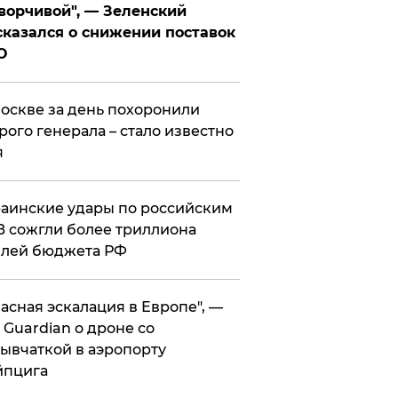
ворчивой", — Зеленский
казался о снижении поставок
О
оскве за день похоронили
рого генерала – стало известно
я
аинские удары по российским
 сожгли более триллиона
блей бюджета РФ
асная эскалация в Европе", —
 Guardian о дроне со
ывчаткой в аэропорту
йпцига