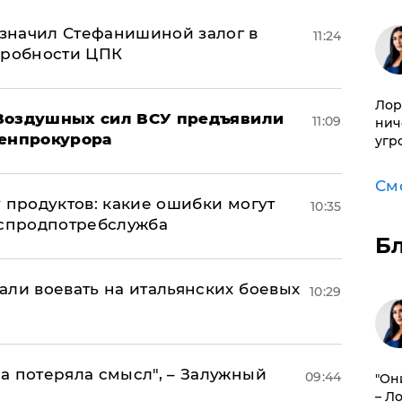
значил Стефанишиной залог в
11:24
дробности ЦПК
Лор
 Воздушных сил ВСУ предъявили
11:09
нич
Генпрокурора
угр
См
 продуктов: какие ошибки могут
10:35
оспродпотребслужба
Б
али воевать на итальянских боевых
10:29
а потеряла смысл", – Залужный
09:44
"Он
– Л