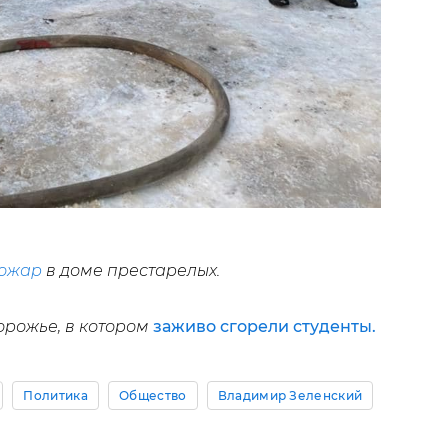
ожар
в доме престарелых.
орожье, в котором
заживо сгорели студенты.
Политика
Общество
Владимир Зеленский