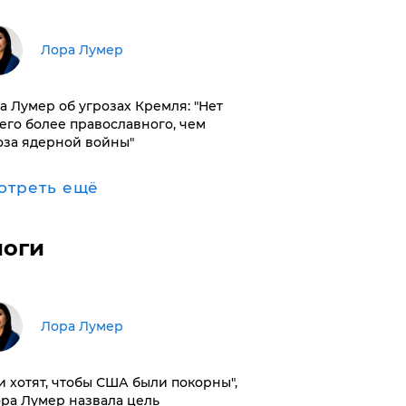
​Лора Лумер
а Лумер об угрозах Кремля: "Нет
его более православного, чем
оза ядерной войны"
отреть ещё
логи
​Лора Лумер
и хотят, чтобы США были покорны",
ора Лумер назвала цель